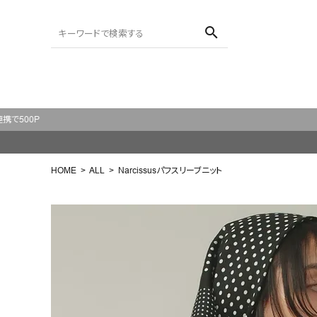
search
ACCOUNT MENU
ようこそ ゲスト 様
HOME
ALL
Narcissusパフスリーブニット
meeting_room
person
ログイン
会員登録
search
NEW IN
CATEGORY