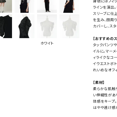
身頃にはフィ
ラインを演出
スリーブに仕
を生み、顔周
カバーし、スタ
【おすすめのス
ホワイト
タックパンツ
イルに。マー
ィライクなコー
イウエストボ
れいめなオフ
【素材】
柔らかな肌触
い伸縮性があ
体感をキープ
はやや透け感