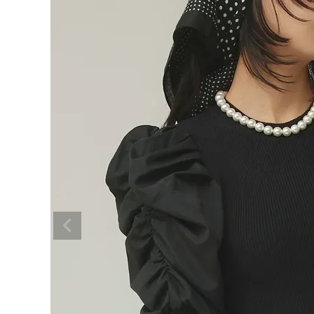
BRAND
SALE
OUTLET
RANKING
RE STOCK
COMING SOON
TOPICS
JOURNAL
INFORMATION
RECRUIT
はじめてご利用の方へ