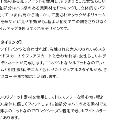
ット感のある細リブニットを使用し、すっきりとした女性らしい
。袖部分はハリ感のある異素材をドッキングし、立体的なパフ
上げています。肩から袖にかけて施されたタックがボリューム
りを華やかに見せる効果も。程よい袖丈で二の腕をさりげなく
イルアップを叶えてくれるデザインです。
タイリング】
やワイドパンツと合わせれば、洗練された大人のきれいめスタ
メイドスカートやフレアスカートと合わせれば、女性らしいレデ
ディネートが完成します。コンパクトなシルエットなので、ハ
トムと相性抜群。デニムと合わせたカジュアルスタイルから、き
ィスコーデまで幅広く活躍します。
りのリブニット素材を使用し、ストレスフリーな着心地。程よ
り、身体に優しくフィットします。袖部分はハリのある素材で立
。薄手のニットなのでロングシーズン着用でき、ホワイトカラー
があります。