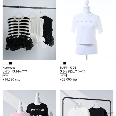
OUTLET
RANKING
RE STOCK
COMING SOON
TOPICS
JOURNAL
Narcissus
MARNI KIDS
リボンベストトップス
スタッドロゴTシャツ
INFORMATION
NEW
NEW
14,520
22,000
¥
¥
税込
税込
RECRUIT
はじめてご利用の方へ
お問い合わせ