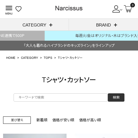
0
menu
MENU
CATEGORY
BRAND
毎週火/金はオリジナル・木はブランド入荷販売日
ACCOUNT MENU
「大人も着れるハイブランドのキッズライン」をラインアップ
ようこそ ゲスト 様
HOME
CATEGORY
TOPS
Tシャツ・カットソー
meeting_room
person
ログイン
会員登録
Tシャツ・カットソー
search
検索
NEW IN
CATEGORY
新着順
価格が安い順
価格が高い順
並び替え
BRAND
SALE