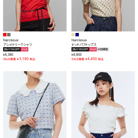
Narcissus
Narcissus
アシメトリーTシャツ
ドットパフトップス
2BUY10%OFF
SALE
2BUY10%OFF
SALE
WEB限定
6,380
8,800
¥
¥
3,190
4,400
¥
¥
SALE価格
税込
SALE価格
税込