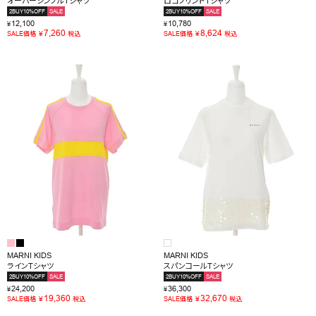
オーバーシンプルTシャツ
ロゴプリントＴシャツ
2BUY10%OFF
SALE
2BUY10%OFF
SALE
12,100
10,780
¥
¥
7,260
8,624
¥
¥
SALE価格
税込
SALE価格
税込
MARNI KIDS
MARNI KIDS
ラインTシャツ
スパンコールTシャツ
2BUY10%OFF
SALE
2BUY10%OFF
SALE
24,200
36,300
¥
¥
19,360
32,670
¥
¥
SALE価格
税込
SALE価格
税込