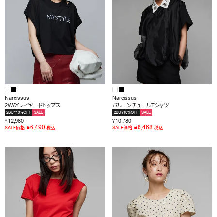
Narcissus
Narcissus
2WAYレイヤードトップス
バルーンチュールTシャツ
2BUY10%OFF
SALE
2BUY10%OFF
SALE
12,980
10,780
¥
¥
6,490
6,468
¥
¥
SALE価格
税込
SALE価格
税込