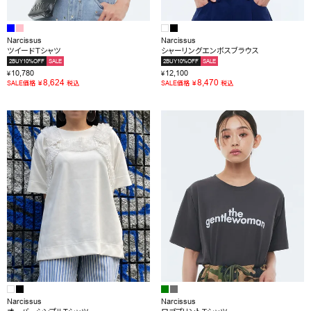
Narcissus
Narcissus
ツイードＴシャツ
シャーリングエンボスブラウス
2BUY10%OFF
SALE
2BUY10%OFF
SALE
10,780
12,100
¥
¥
8,624
8,470
¥
¥
SALE価格
税込
SALE価格
税込
Narcissus
Narcissus