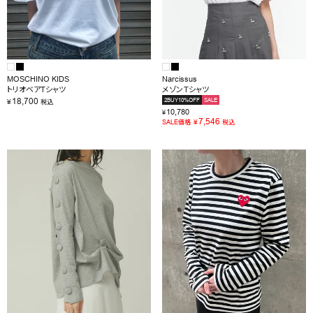
MOSCHINO KIDS
Narcissus
トリオベアTシャツ
メゾンＴシャツ
18,700
2BUY10%OFF
SALE
¥
税込
10,780
¥
7,546
¥
SALE価格
税込