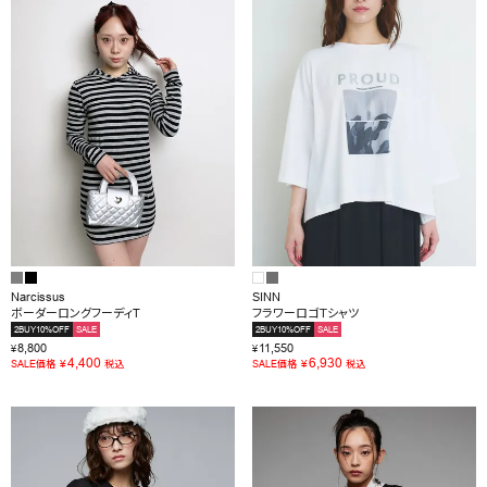
Narcissus
SINN
ボーダーロングフーディT
フラワーロゴＴシャツ
2BUY10%OFF
SALE
2BUY10%OFF
SALE
8,800
11,550
¥
¥
4,400
6,930
¥
¥
SALE価格
税込
SALE価格
税込