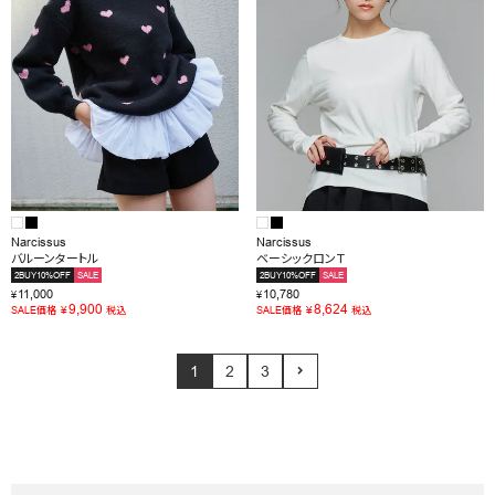
Narcissus
Narcissus
バルーンタートル
ベーシックロンＴ
2BUY10%OFF
SALE
2BUY10%OFF
SALE
11,000
10,780
¥
¥
9,900
8,624
¥
¥
SALE価格
税込
SALE価格
税込
1
2
3