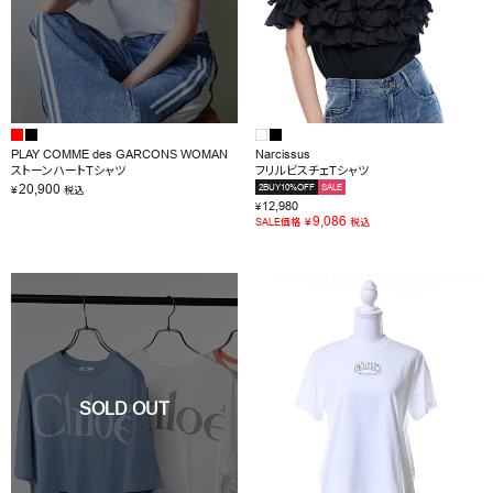
PLAY COMME des GARCONS WOMAN
Narcissus
ストーンハートTシャツ
フリルビスチェTシャツ
20,900
2BUY10%OFF
SALE
¥
税込
12,980
¥
9,086
¥
SALE価格
税込