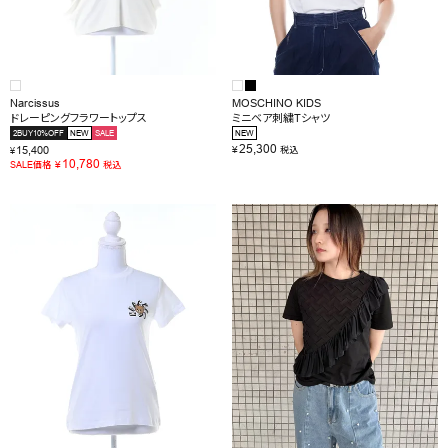
Narcissus
MOSCHINO KIDS
ドレーピングフラワートップス
ミニベア刺繍Tシャツ
2BUY10%OFF
NEW
SALE
NEW
25,300
15,400
¥
税込
¥
10,780
¥
SALE価格
税込