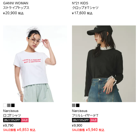
GANNI WOMAN
N°21 KIDS
ストライプトップス
クロップドTシャツ
20,900
17,600
¥
¥
税込
税込
Narcissus
Narcissus
ロゴTシャツ
フリルレイヤードＴ
2BUY10%OFF
SALE
2BUY10%OFF
SALE
9,790
9,900
¥
¥
6,853
5,940
¥
¥
SALE価格
税込
SALE価格
税込