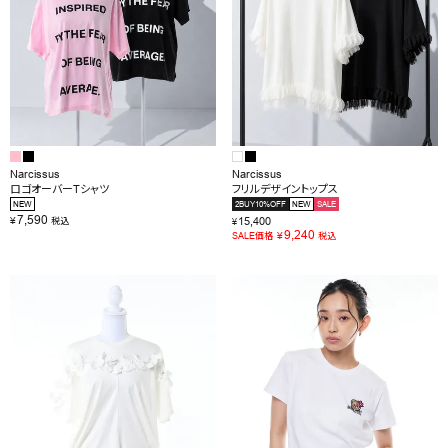
Narcissus
Narcissus
ロゴオーバーTシャツ
フリルデザイントップス
NEW
2BUY10%OFF
NEW
SALE
7,590
¥
15,400
税込
¥
9,240
¥
SALE価格
税込