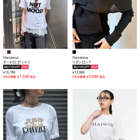
Narcissus
Narcissus
モードロゴTシャツ
リボンロンＴ
2BUY10%OFF
SALE
2BUY10%OFF
SALE
10,780
12,980
¥
¥
7,546
9,086
¥
¥
SALE価格
税込
SALE価格
税込