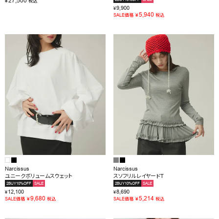
27,500
¥
税込
9,900
¥
5,940
¥
SALE価格
税込
Narcissus
Narcissus
ユニークボリュームスウェット
スソフリルレイヤードT
2BUY10%OFF
SALE
2BUY10%OFF
SALE
12,100
8,690
¥
¥
9,680
5,214
¥
¥
SALE価格
税込
SALE価格
税込