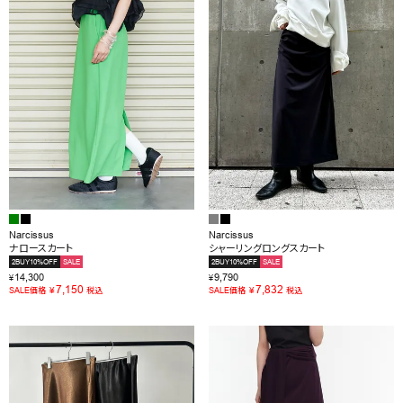
OUTLET
RANKING
RE STOCK
COMING SOON
TOPICS
JOURNAL
Narcissus
Narcissus
ナロースカート
シャーリングロングスカート
INFORMATION
2BUY10%OFF
SALE
2BUY10%OFF
SALE
14,300
9,790
¥
¥
RECRUIT
7,150
7,832
¥
¥
SALE価格
税込
SALE価格
税込
はじめてご利用の方へ
お問い合わせ