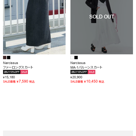
Narcissus
Narcissus
ファーロングスカート
MA-1バルーンスカート
2BUY10%OFF
SALE
2BUY10%OFF
SALE
15,180
20,900
¥
¥
7,590
10,450
¥
¥
SALE価格
税込
SALE価格
税込