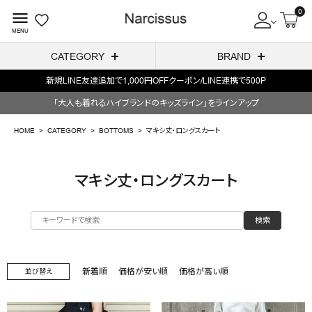
0
menu
MENU
CATEGORY
BRAND
新規LINE友達追加で1,000円OFFクーポン/LINE連携で500P
ACCOUNT MENU
「大人も着れるハイブランドのキッズライン」をラインアップ
ようこそ ゲスト 様
HOME
CATEGORY
BOTTOMS
マキシ丈・ロングスカート
meeting_room
person
ログイン
会員登録
マキシ丈・ロングスカート
search
検索
NEW IN
CATEGORY
新着順
価格が安い順
価格が高い順
並び替え
BRAND
SALE