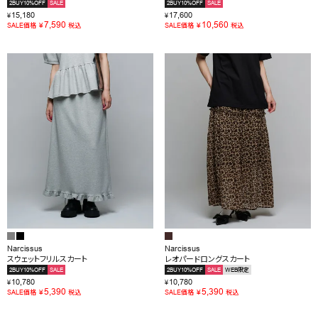
2BUY10%OFF
SALE
2BUY10%OFF
SALE
15,180
17,600
¥
¥
7,590
10,560
¥
¥
SALE価格
税込
SALE価格
税込
Narcissus
Narcissus
スウェットフリルスカート
レオパードロングスカート
2BUY10%OFF
SALE
2BUY10%OFF
SALE
WEB限定
10,780
10,780
¥
¥
5,390
5,390
¥
¥
SALE価格
税込
SALE価格
税込