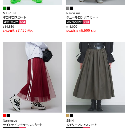
MIDVEIN
Narcissus
ポコポコスカート
チュールロングスカート
2BUY10%OFF
SALE
2BUY10%OFF
SALE
14,850
11,000
¥
¥
7,425
5,500
¥
¥
SALE価格
税込
SALE価格
税込
Narcissus
SINN
サイドラインチュールスカート
メモリーフレアスカート