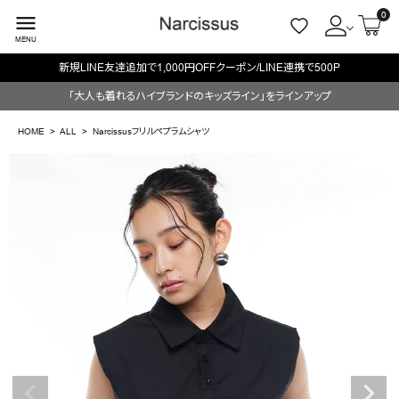
0
menu
MENU
毎週火/金はオリジナル・木はブランド入荷販売日
ACCOUNT MENU
「大人も着れるハイブランドのキッズライン」をラインアップ
ようこそ ゲスト 様
HOME
ALL
Narcissusフリルペプラムシャツ
meeting_room
person
ログイン
会員登録
search
NEW IN
CATEGORY
BRAND
SALE
OUTLET