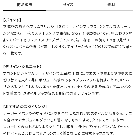
商品説明
サイズ
素材
【ポイント】
立体感のあるペプラムフリルが目を惹くデザインブラウス。シンプルなカラーリ
ングながら、一枚でスタイリングの主役になる存在感が魅力です。肩まわりを程
よくカバーするフレンチスリーブデザインで、気になる二の腕もすっきり見せて
くれます。ボトムを選ばず着回しやすく、デイリーからお出かけまで幅広く活躍す
る一枚です。
【デザイン・シルエット】
フロントはシャツカラーデザインで上品な印象に。ウエスト位置よりやや高めに
切り替えを入れ、裾にボリューム感のあるペプラムフリルを施すことで、メリハ
リのある女性らしいシルエットを演出します。ゆとりのある身幅ながらコンパク
トな着丈で、スタイルアップ効果も期待できるデザインです。
【おすすめのスタイリング】
テーパードパンツやワイドパンツを合わせたきれいめスタイルはもちろん、デニ
ム合わせでカジュアルダウンした着こなしもおすすめ。タイトスカートやナロー
スカートと合わせれば、より女性らしい印象に仕上がります。ギンガムチェック
や柄ボトムと合わせてもバランスよく着こなせる主役級トップスです。