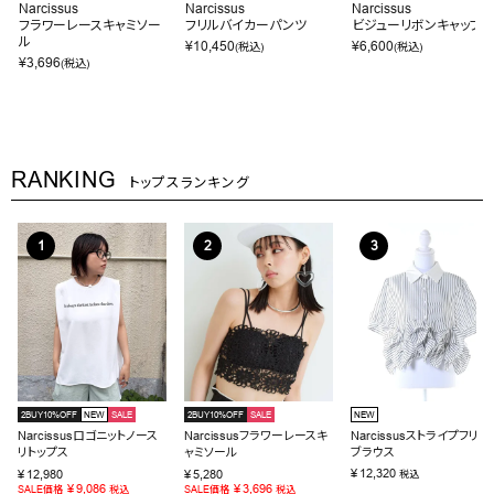
Narcissus
Narcissus
Narcissus
フラワーレースキャミソー
フリルバイカーパンツ
ビジューリボンキャップ
ル
¥
10,450
¥
6,600
(税込)
(税込)
¥
3,696
(税込)
RANKING
トップスランキング
2BUY10%OFF
NEW
SALE
2BUY10%OFF
SALE
NEW
Narcissusロゴニットノース
Narcissusフラワーレースキ
Narcissusストライプフリル
リトップス
ャミソール
ブラウス
¥
12,320
¥
12,980
¥
5,280
税込
¥
9,086
¥
3,696
SALE価格
税込
SALE価格
税込