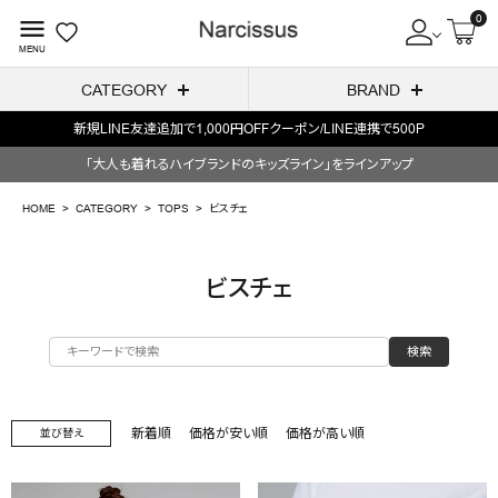
0
menu
MENU
CATEGORY
BRAND
新規LINE友達追加で1,000円OFFクーポン/LINE連携で500P
ACCOUNT MENU
「大人も着れるハイブランドのキッズライン」をラインアップ
ようこそ ゲスト 様
HOME
CATEGORY
TOPS
ビスチェ
meeting_room
person
ログイン
会員登録
ビスチェ
search
検索
NEW IN
CATEGORY
新着順
価格が安い順
価格が高い順
並び替え
BRAND
SALE