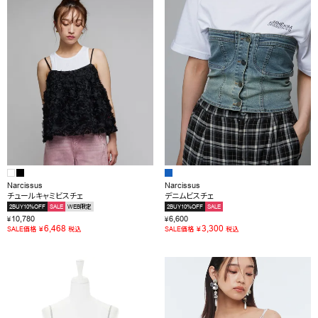
OUTLET
RANKING
RE STOCK
COMING SOON
TOPICS
JOURNAL
Narcissus
Narcissus
チュールキャミビスチェ
デニムビスチェ
INFORMATION
2BUY10%OFF
SALE
WEB限定
2BUY10%OFF
SALE
10,780
6,600
¥
¥
RECRUIT
6,468
3,300
¥
¥
SALE価格
税込
SALE価格
税込
はじめてご利用の方へ
お問い合わせ