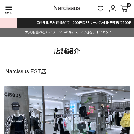
0
menu
MENU
新規LINE友達追加で1,000円OFFクーポン/LINE連携で500P
ACCOUNT MENU
「大人も着れるハイブランドのキッズライン」をラインアップ
ようこそ ゲスト 様
meeting_room
person
ログイン
会員登録
店舗紹介
search
Narcissus EST店
NEW IN
CATEGORY
BRAND
SALE
OUTLET