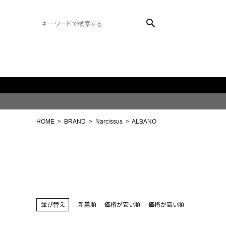
search
ACCOUNT MENU
ようこそ ゲスト 様
HOME
BRAND
Narcissus
ALBANO
meeting_room
person
ログイン
会員登録
search
NEW IN
並び替え
新着順
価格が安い順
価格が高い順
CATEGORY