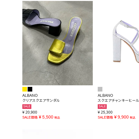
BRAND
SALE
OUTLET
RANKING
RE STOCK
COMING SOON
TOPICS
JOURNAL
ALBANO
ALBANO
クリアスクエアサンダル
スクエアチャンキーヒー
INFORMATION
SALE
SALE
¥
20,900
¥
25,300
RECRUIT
¥
5,500
¥
9,900
SALE価格
SALE価格
税込
税込
はじめてご利用の方へ