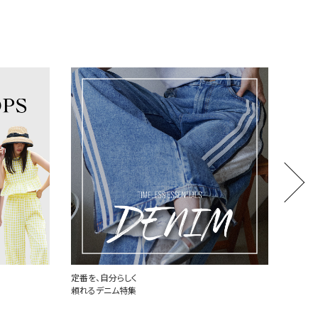
定番を、自分らしく
世界中
頼れるデニム特集
PLAY 