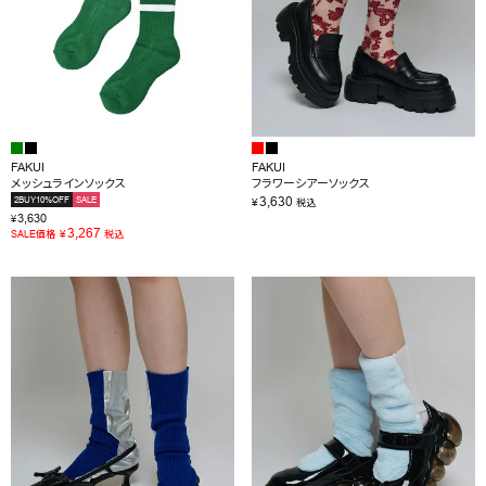
RANKING
RE STOCK
COMING SOON
FAKUI
FAKUI
TOPICS
メッシュラインソックス
フラワーシアーソックス
3,630
2BUY10%OFF
SALE
¥
税込
JOURNAL
3,630
¥
3,267
¥
SALE価格
税込
INFORMATION
RECRUIT
はじめてご利用の方へ
お問い合わせ