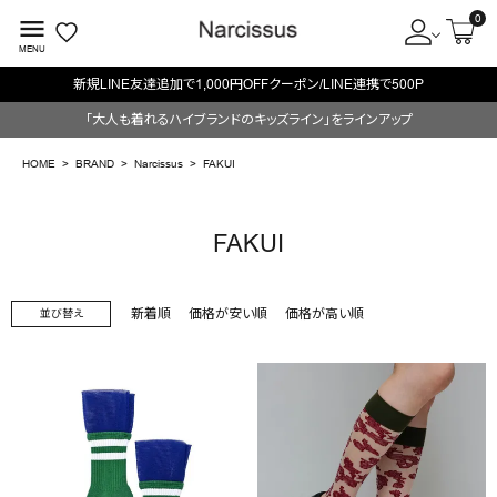
0
menu
MENU
新規LINE友達追加で1,000円OFFクーポン/LINE連携で500P
ACCOUNT MENU
「大人も着れるハイブランドのキッズライン」をラインアップ
ようこそ ゲスト 様
HOME
BRAND
Narcissus
FAKUI
meeting_room
person
ログイン
会員登録
FAKUI
search
新着順
価格が安い順
価格が高い順
並び替え
NEW IN
CATEGORY
BRAND
SALE
OUTLET