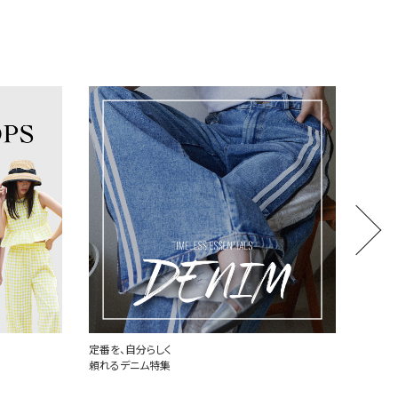
定番を、自分らしく
世界中
頼れるデニム特集
PLAY 