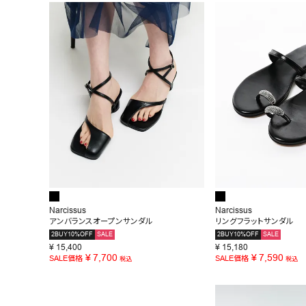
BRAND
SALE
OUTLET
RANKING
RE STOCK
COMING SOON
TOPICS
JOURNAL
Narcissus
Narcissus
アンバランスオープンサンダル
リングフラットサンダル
INFORMATION
2BUY10%OFF
SALE
2BUY10%OFF
SALE
¥
15,400
¥
15,180
RECRUIT
¥
7,700
¥
7,590
SALE価格
SALE価格
税込
税込
はじめてご利用の方へ