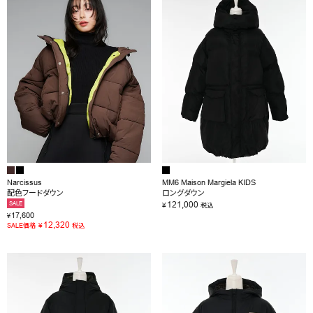
OUTLET
RANKING
RE STOCK
COMING SOON
TOPICS
JOURNAL
Narcissus
MM6 Maison Margiela KIDS
配色フードダウン
ロングダウン
INFORMATION
121,000
SALE
¥
税込
17,600
¥
RECRUIT
12,320
¥
SALE価格
税込
はじめてご利用の方へ
お問い合わせ