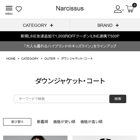
0
menu
MENU
CATEGORY
BRAND
新規LINE友達追加で1,000円OFFクーポン/LINE連携で500P
ACCOUNT MENU
「大人も着れるハイブランドのキッズライン」をラインアップ
ようこそ ゲスト 様
HOME
CATEGORY
OUTER
ダウンジャケット・コート
meeting_room
person
ログイン
会員登録
ダウンジャケット・コート
search
検索
NEW IN
CATEGORY
新着順
価格が安い順
価格が高い順
並び替え
BRAND
SALE