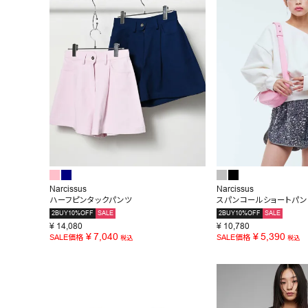
お問い合わせ
Narcissus
Narcissus
ハーフピンタックパンツ
スパンコールショートパン
2BUY10%OFF
SALE
2BUY10%OFF
SALE
¥
14,080
¥
10,780
¥
7,040
¥
5,390
SALE価格
SALE価格
税込
税込