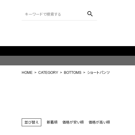
search
ACCOUNT MENU
ようこそ ゲスト 様
HOME
CATEGORY
BOTTOMS
ショートパンツ
meeting_room
person
ログイン
会員登録
search
NEW IN
並び替え
新着順
価格が安い順
価格が高い順
CATEGORY