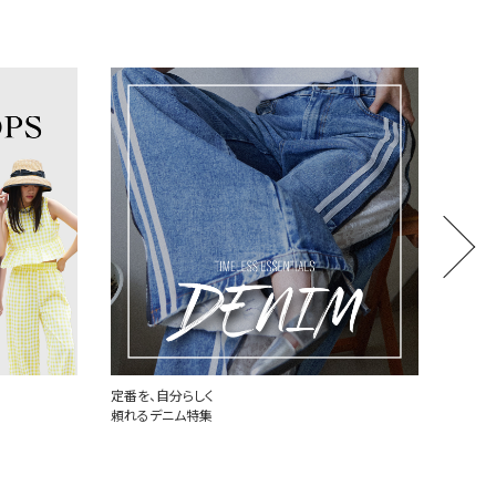
定番を、自分らしく
世界中
頼れるデニム特集
PLAY 