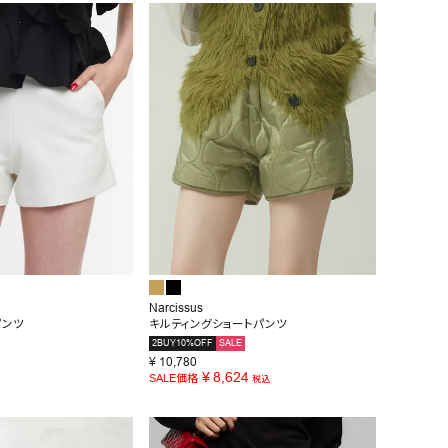
Narcissus
パンツ
キルティングショートパンツ
2BUY10%OFF
SALE
¥
10,780
¥
8,624
SALE価格
税込