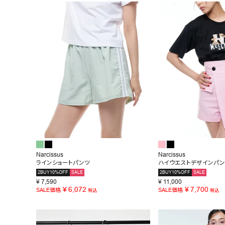
BRAND
SALE
OUTLET
RANKING
RE STOCK
COMING SOON
TOPICS
JOURNAL
Narcissus
Narcissus
ラインショートパンツ
ハイウエストデザインパ
INFORMATION
2BUY10%OFF
SALE
2BUY10%OFF
SALE
¥
7,590
¥
11,000
RECRUIT
¥
6,072
¥
7,700
SALE価格
SALE価格
税込
税込
はじめてご利用の方へ