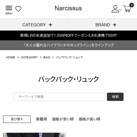
0
menu
MENU
CATEGORY
BRAND
新規LINE友達追加で1,000円OFFクーポン/LINE連携で500P
ACCOUNT MENU
「大人も着れるハイブランドのキッズライン」をラインアップ
ようこそ ゲスト 様
HOME
CATEGORY
BAG
バックパック・リュック
meeting_room
person
ログイン
会員登録
バックパック・リュック
search
検索
NEW IN
CATEGORY
新着順
価格が安い順
価格が高い順
並び替え
BRAND
SALE