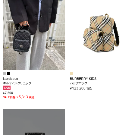
OUTLET
RANKING
RE STOCK
COMING SOON
TOPICS
JOURNAL
Narcissus
BURBERRY KIDS
キルティングリュック
バックパック
INFORMATION
123,200
SALE
¥
税込
7,590
¥
RECRUIT
5,313
¥
SALE価格
税込
はじめてご利用の方へ
お問い合わせ