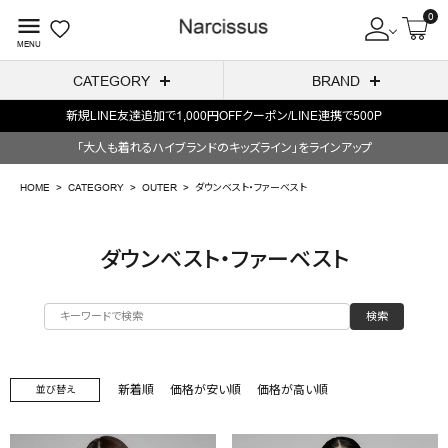
0
menu
MENU
CATEGORY
BRAND
新規LINE友達追加で1,000円OFFクーポン/LINE連携で500P
ACCOUNT MENU
「大人も着れるハイブランドのキッズライン」をラインアップ
ようこそ ゲスト 様
HOME
CATEGORY
OUTER
ダウンベスト・ファーベスト
meeting_room
person
ログイン
会員登録
ダウンベスト・ファーベスト
search
検索
NEW IN
CATEGORY
新着順
価格が安い順
価格が高い順
並び替え
BRAND
SALE