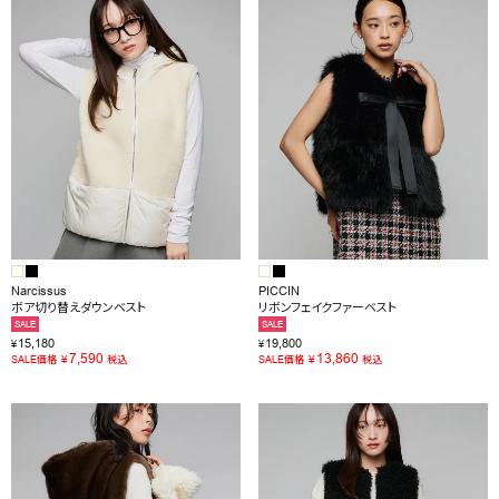
OUTLET
RANKING
RE STOCK
COMING SOON
TOPICS
JOURNAL
Narcissus
PICCIN
ボア切り替えダウンベスト
リボンフェイクファーベスト
INFORMATION
SALE
SALE
15,180
19,800
¥
¥
RECRUIT
7,590
13,860
¥
¥
SALE価格
税込
SALE価格
税込
はじめてご利用の方へ
お問い合わせ