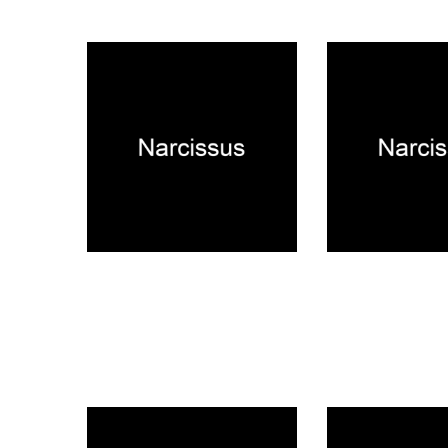
coming soon
INFORMATION
お盆期間中の発送について
配送方法変更のお
お問い合わせ
2026.07.31
2026.06.18
NEWS
NEWS
心斎橋OPA店よりお知らせ
年末年始休業と営