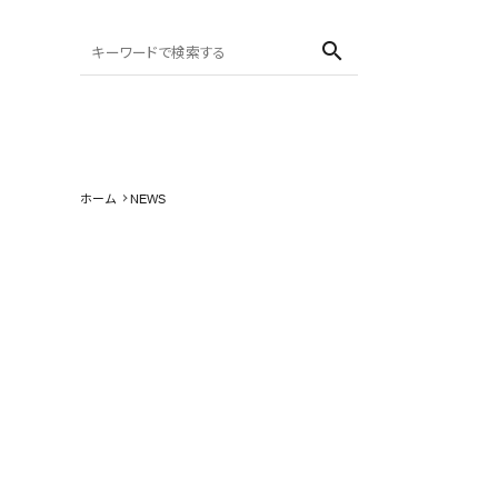
search
ホーム
NEWS
search
SALE
NEW IN
CATEGORY
BRAND
OUTLET