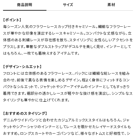
商品説明
サイズ
素材
【ポイント】
毎シーズン人気のフラワーレースカップ付きキャミソール。繊細なフラワーレー
スが華やかな印象を演出するレースキャミソール。コンパクトな丈感ながら、立
体感のある刺繍レースが存在感を放ち、スタイリングに女性らしいアクセントを
プラスします。華奢なダブルストラップがデコルテを美しく見せ、インナーとして
はもちろん、一枚でも着映えするアイテムです。
【デザイン・シルエット】
フロントには立体感のあるフラワーレース、バックには繊細な総レースを組み
合わせ、前後で異なる表情を楽しめるデザイン。程よく身体にフィットするコン
パクトなシルエットで、ジャケットやシアーアイテムのインナーとしてもすっきり
着用できます。裾部分の透かしレースが軽やかな抜け感を演出し、シンプルなス
タイリングも華やかに仕上げてくれます。
【おすすめのスタイリング】
デニムやワイドパンツと合わせたカジュアルミックススタイルはもちろん、ジャ
ケットやシアーシャツのインナーとしてレースを覗かせたレイヤードスタイルも
おすすめ。ロングスカートやカーゴパンツなど、様々なボトムスと好相性で、シ