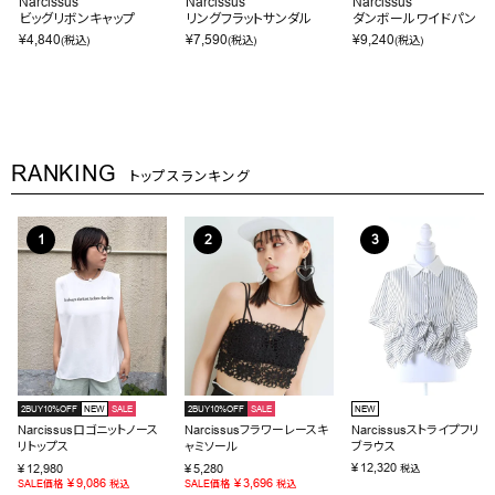
Narcissus
Narcissus
Narcissus
ビッグリボンキャップ
リングフラットサンダル
ダンボールワイドパンツ
¥
4,840
¥
7,590
¥
9,240
(税込)
(税込)
(税込)
RANKING
トップスランキング
2BUY10%OFF
NEW
SALE
2BUY10%OFF
SALE
NEW
Narcissusロゴニットノース
Narcissusフラワーレースキ
Narcissusストライプフリル
リトップス
ャミソール
ブラウス
¥
12,320
¥
12,980
¥
5,280
税込
¥
9,086
¥
3,696
SALE価格
税込
SALE価格
税込