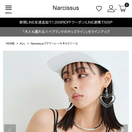
0
menu
MENU
新規LINE友達追加で1,000円OFFクーポン/LINE連携で500P
ACCOUNT MENU
「大人も着れるハイブランドのキッズライン」をラインアップ
ようこそ ゲスト 様
HOME
ALL
Narcissusフラワーレースキャミソール
meeting_room
person
ログイン
会員登録
search
NEW IN
CATEGORY
BRAND
SALE
OUTLET