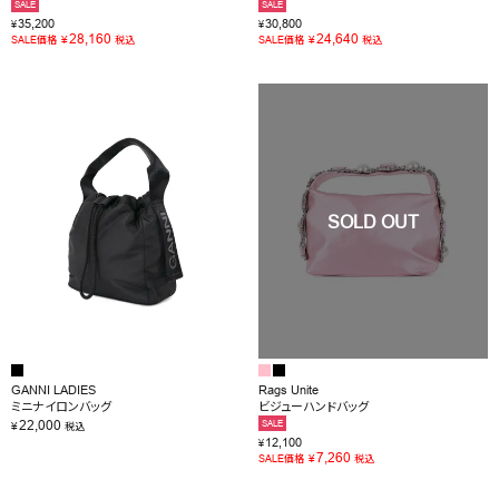
SALE
SALE
35,200
30,800
¥
¥
28,160
24,640
¥
¥
SALE価格
税込
SALE価格
税込
GANNI LADIES
Rags Unite
ミニナイロンバッグ
ビジューハンドバッグ
22,000
SALE
¥
税込
12,100
¥
7,260
¥
SALE価格
税込