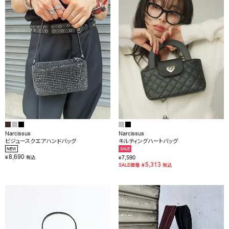
OUTLET
RANKING
RE STOCK
COMING SOON
TOPICS
JOURNAL
Narcissus
Narcissus
ビジュースクエアハンドバッグ
キルティングハートバッグ
INFORMATION
NEW
SALE
8,690
¥
7,590
税込
¥
RECRUIT
5,313
¥
SALE価格
税込
はじめてご利用の方へ
お問い合わせ