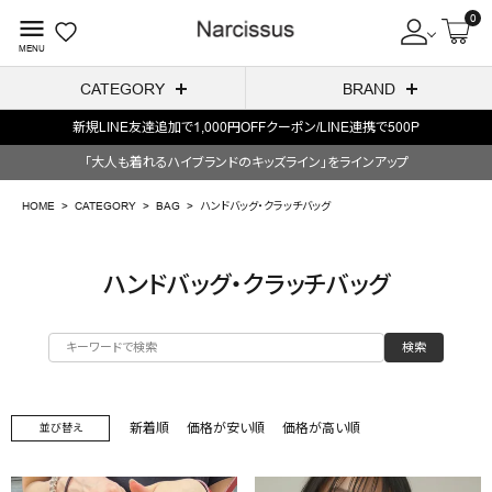
0
menu
MENU
CATEGORY
BRAND
新規LINE友達追加で1,000円OFFクーポン/LINE連携で500P
ACCOUNT MENU
「大人も着れるハイブランドのキッズライン」をラインアップ
ようこそ ゲスト 様
HOME
CATEGORY
BAG
ハンドバッグ・クラッチバッグ
meeting_room
person
ログイン
会員登録
ハンドバッグ・クラッチバッグ
search
検索
NEW IN
CATEGORY
新着順
価格が安い順
価格が高い順
並び替え
BRAND
SALE