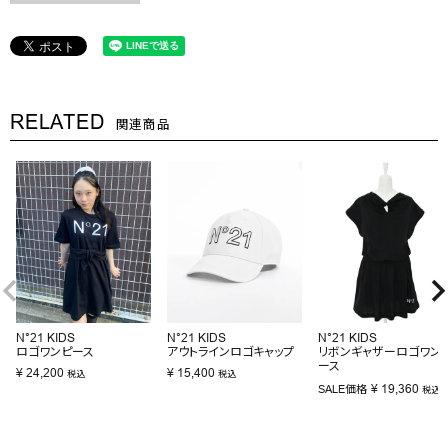
RELATED
関連商品
N°21 KIDS
N°21 KIDS
N°21 KIDS
ロゴワンピース
アウトラインロゴキャップ
リボンギャザーロゴワン
ース
¥
24,200
¥
15,400
税込
税込
¥
19,360
SALE価格
税込