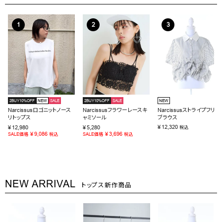
2BUY10%OFF
NEW
SALE
2BUY10%OFF
SALE
NEW
Narcissusロゴニットノース
Narcissusフラワーレースキ
Narcissusストライプフリル
リトップス
ャミソール
ブラウス
¥
12,320
¥
12,980
¥
5,280
税込
¥
9,086
¥
3,696
SALE価格
税込
SALE価格
税込
NEW ARRIVAL
トップス新作商品