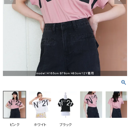
RANKING
RE STOCK
COMING SOON
TOPICS
JOURNAL
INFORMATION
model：H165cm B78cm H83cm/12Y着用
RECRUIT
はじめてご利用の方へ
お問い合わせ
ピンク
ホワイト
ブラック