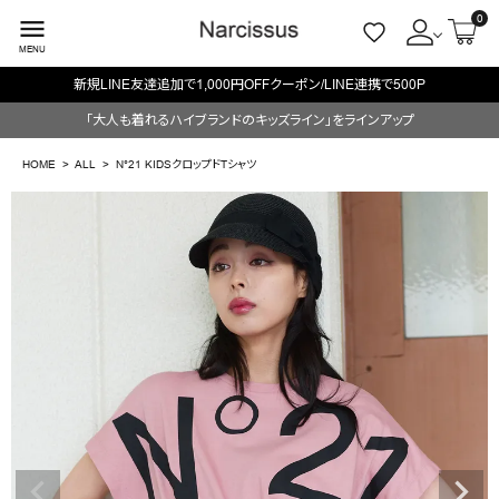
0
menu
MENU
新規LINE友達追加で1,000円OFFクーポン/LINE連携で500P
ACCOUNT MENU
「大人も着れるハイブランドのキッズライン」をラインアップ
ようこそ ゲスト 様
HOME
ALL
N°21 KIDSクロップドTシャツ
meeting_room
person
ログイン
会員登録
search
NEW IN
CATEGORY
BRAND
SALE
OUTLET