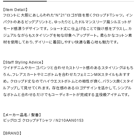
【Item Detail】
フロントに大胆にあしらわれた“N°21”ロゴが目を惹くクロップドTシャツ。 イン
パクトのあるビッグプリントと、ゆったりとしたドルマンスリーブ風シルエットが
モード感漂うデザインです。 ショート丈に仕上げることで抜け感をプラスし、カ
ジュアルながらもスタイリングを旬な印象へアップデート。 柔らかなコットン素
材を使用しており、デイリーに着回しやすい快適な着心地も魅力です。
【Staff Styling Advice】
ワイドデニムやカーゴパンツと合わせたストリート感のあるスタイリングはもち
ろん、フレアスカートやミニボトムを合わせたフェミニンMIXスタイルもおすす
め。 クロップド丈なのでハイウエストボトムとの相性が良く、バランス良くスタイ
ルアップして見せてくれます。 存在感のあるロゴデザインを活かして、シンプル
なボトムと合わせるだけでもコーディネートが完成する主役級アイテムです。
【メーカー品名 / 型番】
ビッグロゴ クロップドTシャツ / N210AAN0153
【BRAND】