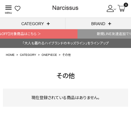
0
menu
MENU
CATEGORY
BRAND
新規LINE友達追加で1,000円OFFクーポン/LINE連携で5
ACCOUNT MENU
「大人も着れるハイブランドのキッズライン」をラインアップ
ようこそ ゲスト 様
HOME
CATEGORY
ONEPIECE
その他
meeting_room
person
ログイン
会員登録
その他
search
NEW IN
現在登録されている商品はありません。
CATEGORY
BRAND
SALE