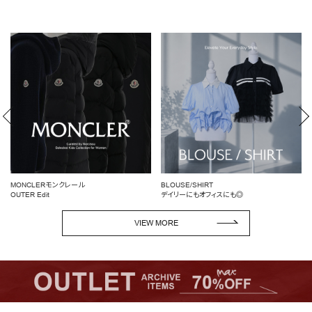
OUTLET
RANKING
RE STOCK
COMING SOON
TOPICS
JOURNAL
MONCLERモンクレール
BLOUSE/SHIRT
INFORMATION
OUTER Edit
デイリーにもオフィスにも◎
RECRUIT
VIEW MORE
はじめてご利用の方へ
お問い合わせ