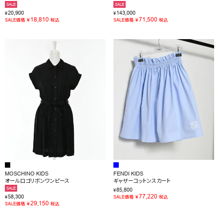
SALE
SALE
20,900
143,000
¥
¥
18,810
71,500
¥
¥
SALE価格
税込
SALE価格
税込
MOSCHINO KIDS
FENDI KIDS
オールロゴリボンワンピース
ギャザーコットンスカート
SALE
85,800
¥
77,220
58,300
¥
¥
SALE価格
税込
29,150
¥
SALE価格
税込