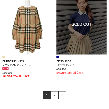
BURBERRY KIDS
FENDI KIDS
チェックフレアワンピース
ロゴポロシャツ
SALE
68,200
¥
61,380
66,000
¥
¥
SALE価格
税込
52,800
¥
SALE価格
税込
1
2