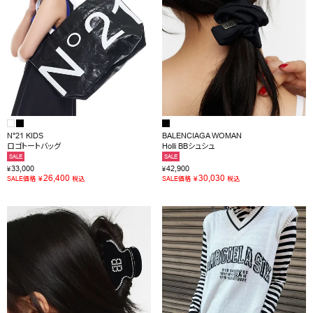
OUTLET
RANKING
RE STOCK
COMING SOON
N°21 KIDS
BALENCIAGA WOMAN
TOPICS
ロゴトートバッグ
Holli BBシュシュ
SALE
SALE
JOURNAL
33,000
42,900
¥
¥
26,400
30,030
¥
¥
SALE価格
税込
SALE価格
税込
INFORMATION
RECRUIT
はじめてご利用の方へ
お問い合わせ