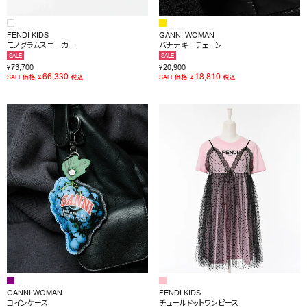
FENDI KIDS
GANNI WOMAN
モノグラムスニーカー
バナナキーチェーン
SALE
SALE
73,700
20,900
¥
¥
66,330
18,810
¥
¥
SALE価格
税込
SALE価格
税込
GANNI WOMAN
FENDI KIDS
コインケース
チュールドットワンピース