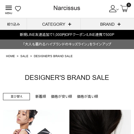
0
menu
MENU
CATEGORY
BRAND
絞り込み
毎週火/金はオリジナル・木はブランド入荷販売日
ACCOUNT MENU
「大人も着れるハイブランドのキッズライン」をラインアップ
ようこそ ゲスト 様
HOME
SALE
DESIGNER'S BRAND SALE
meeting_room
person
ログイン
会員登録
DESIGNER'S BRAND SALE
search
新着順
価格が安い順
価格が高い順
並び替え
NEW IN
CATEGORY
BRAND
SALE