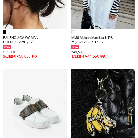
BALENCIAGA WOMAN
MM6 Maison Margiela KIDS
Holli BBヘアクリップ
ニットベストワンピース
SALE
SALE
71,500
49,500
¥
¥
50,050
44,550
¥
¥
SALE価格
税込
SALE価格
税込