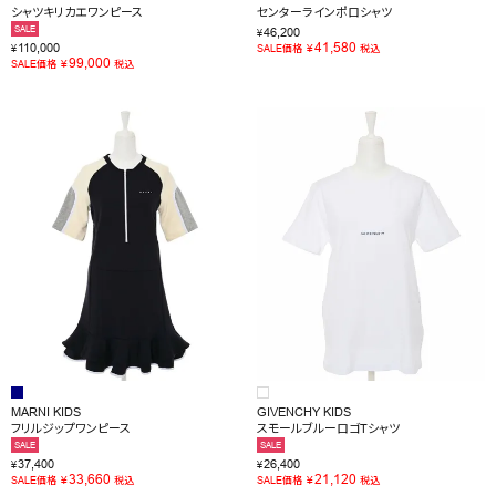
シャツキリカエワンピース
センターラインポロシャツ
SALE
46,200
¥
41,580
110,000
¥
¥
SALE価格
税込
99,000
¥
SALE価格
税込
MARNI KIDS
GIVENCHY KIDS
フリルジップワンピース
スモールブルーロゴTシャツ
SALE
SALE
37,400
26,400
¥
¥
33,660
21,120
¥
¥
SALE価格
税込
SALE価格
税込