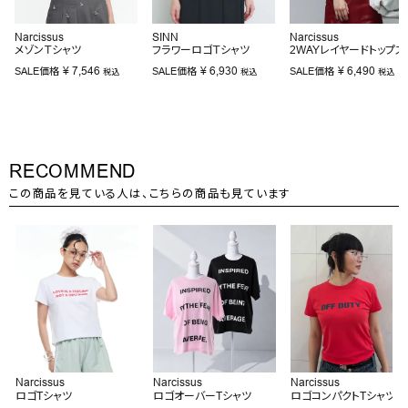
Narcissus
SINN
Narcissus
メゾンＴシャツ
フラワーロゴＴシャツ
2WAYレイヤードトップス
¥
7,546
¥
6,930
¥
6,490
SALE価格
SALE価格
SALE価格
税込
税込
税込
RECOMMEND
この商品を見ている人は、こちらの商品も見ています
Narcissus
Narcissus
Narcissus
ロゴTシャツ
ロゴオーバーTシャツ
ロゴコンパクトTシャツ