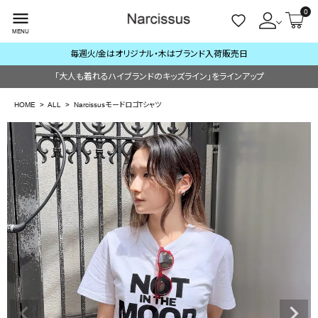
0
menu
MENU
毎週火/金はオリジナル・木はブランド入荷販売日
ACCOUNT MENU
「大人も着れるハイブランドのキッズライン」をラインアップ
ようこそ ゲスト 様
HOME
ALL
NarcissusモードロゴTシャツ
meeting_room
person
ログイン
会員登録
search
NEW IN
CATEGORY
BRAND
SALE
OUTLET