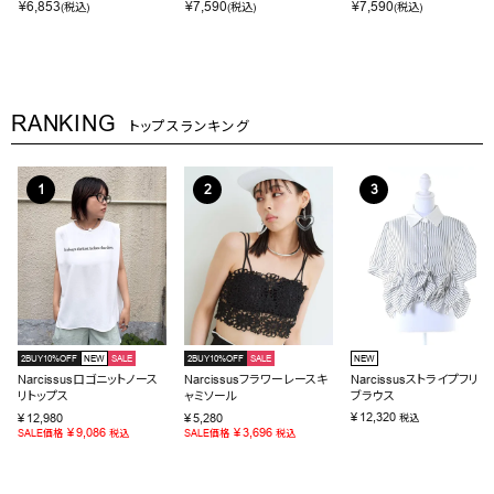
¥
6,853
¥
7,590
¥
7,590
(税込)
(税込)
(税込)
RANKING
トップスランキング
2BUY10%OFF
NEW
SALE
2BUY10%OFF
SALE
NEW
Narcissusロゴニットノース
Narcissusフラワーレースキ
Narcissusストライプフリル
リトップス
ャミソール
ブラウス
¥
12,320
¥
12,980
¥
5,280
税込
¥
9,086
¥
3,696
SALE価格
税込
SALE価格
税込