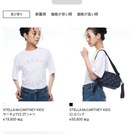
OUTLET
新着順
価格が安い順
価格が高い順
並び替え
RANKING
RE STOCK
COMING SOON
TOPICS
JOURNAL
INFORMATION
RECRUIT
はじめてご利用の方へ
STELLA McCARTNEY KIDS
STELLA McCARTNEY KIDS
サーキュラロゴTシャツ
ロゴバッグ
19,800
50,600
お問い合わせ
¥
¥
税込
税込