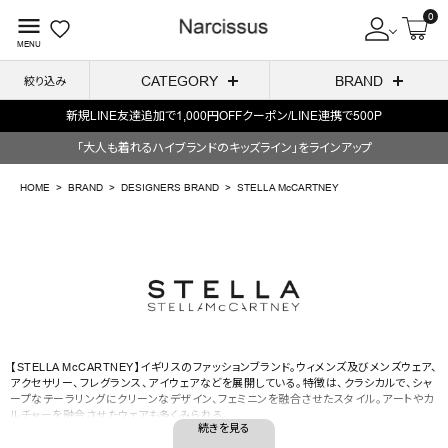
0
menu
MENU
CATEGORY
BRAND
絞り込み
新規LINE友達追加で1,000円OFFクーポン/LINE連携で500P
ACCOUNT MENU
「大人も着れるハイブランドのキッズライン」をラインアップ
ようこそ ゲスト 様
HOME
BRAND
DESIGNERS BRAND
STELLA McCARTNEY
meeting_room
person
ログイン
会員登録
STELLA McCARTNEY
search
NEW IN
CATEGORY
【STELLA McCARTNEY】イギリスのファッションブランド。ウィメンズ及びメンズウェア、
アクセサリー、フレグランス、アイウェアなどを展開している。特徴は、クラシカルで、シャ
ープなテーラリングにクリーンなデザイン、フェミニンを融合させたスタイル。アートやカ
BRAND
ルチャーを融合させたウェアも多くみられる。
SALE