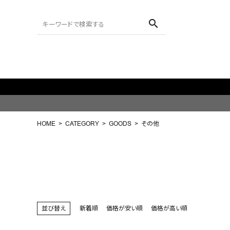
search
で1,000円OFFクーポン/LINE連携で500P
ACCOUNT MENU
ようこそ ゲスト 様
HOME
CATEGORY
GOODS
その他
meeting_room
person
ログイン
会員登録
search
NEW IN
並び替え
新着順
価格が安い順
価格が高い順
CATEGORY