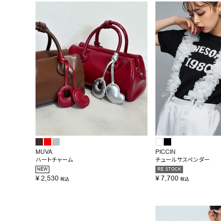
BRAND
SALE
OUTLET
RANKING
RE STOCK
COMING SOON
TOPICS
JOURNAL
MUVA
PICCIN
ハートチャーム
チュールサスペンダー
INFORMATION
NEW
RE STOCK
¥
2,530
¥
7,700
税込
税込
RECRUIT
はじめてご利用の方へ