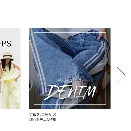
世界中で愛されるハートロゴ
厳選し
PLAY COMME des GARCONS
MONCL