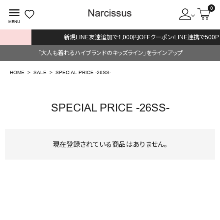
0
menu
MENU
新規LINE友達追加で1,000円OFFクーポン/LINE連携で500P
ACCOUNT MENU
「大人も着れるハイブランドのキッズライン」をラインアップ
ようこそ ゲスト 様
HOME
SALE
SPECIAL PRICE -26SS-
meeting_room
person
ログイン
会員登録
SPECIAL PRICE -26SS-
search
NEW IN
現在登録されている商品はありません。
CATEGORY
BRAND
SALE
OUTLET