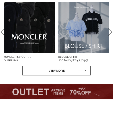
RANKING
RE STOCK
COMING SOON
TOPICS
JOURNAL
MONCLERモンクレール
BLOUSE/SHIRT
INFORMATION
OUTER Edit
デイリーにもオフィスにも◎
RECRUIT
VIEW MORE
はじめてご利用の方へ
お問い合わせ