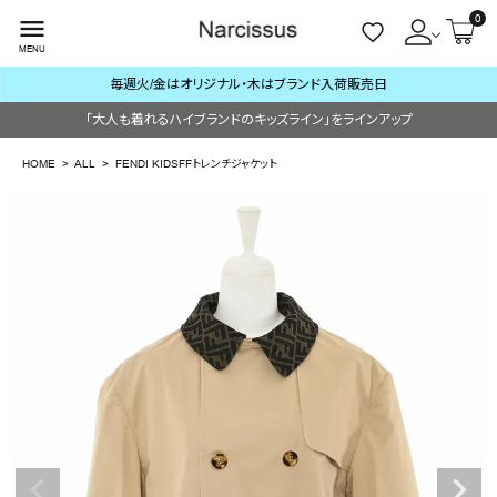
0
menu
MENU
毎週火/金はオリジナル・木はブランド入荷販売日
ACCOUNT MENU
「大人も着れるハイブランドのキッズライン」をラインアップ
ようこそ ゲスト 様
HOME
ALL
FENDI KIDSFFトレンチジャケット
meeting_room
person
ログイン
会員登録
search
NEW IN
CATEGORY
BRAND
SALE
OUTLET