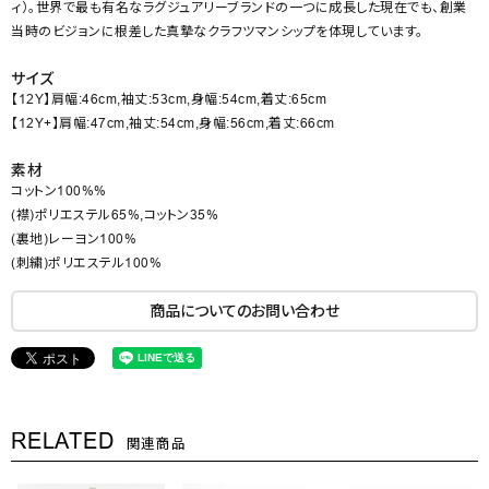
ィ）。世界で最も有名なラグジュアリーブランドの一つに成長した現在でも、創業
当時のビジョンに根差した真摯なクラフツマンシップを体現しています。
サイズ
【12Y】肩幅:46cm,袖丈:53cm,身幅:54cm,着丈:65cm
【12Y+】肩幅:47cm,袖丈:54cm,身幅:56cm,着丈:66cm
素材
コットン100%%
(襟)ポリエステル65%,コットン35%
(裏地)レーヨン100%
(刺繍)ポリエステル100%
商品についてのお問い合わせ
RELATED
関連商品