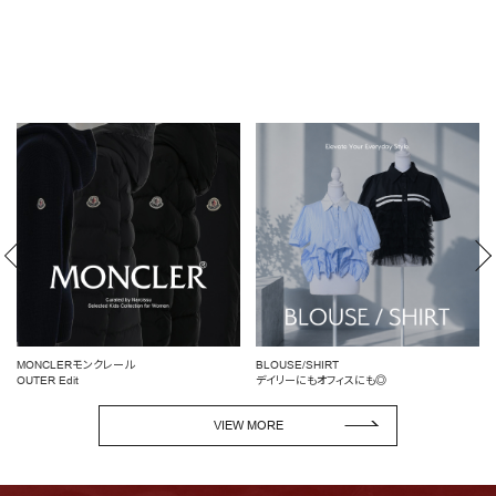
モンクレール
BLOUSE/SHIRT
女性らしいシルエ
デイリーにもオフィスにも◎
ペプラムトップス
VIEW MORE