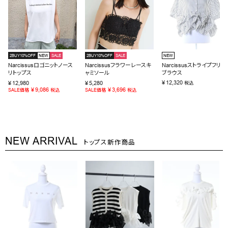
2BUY10%OFF
NEW
SALE
2BUY10%OFF
SALE
NEW
Narcissusロゴニットノース
Narcissusフラワーレースキ
Narcissusストライプフリル
リトップス
ャミソール
ブラウス
¥
12,320
¥
12,980
¥
5,280
税込
¥
9,086
¥
3,696
SALE価格
税込
SALE価格
税込
NEW ARRIVAL
トップス新作商品