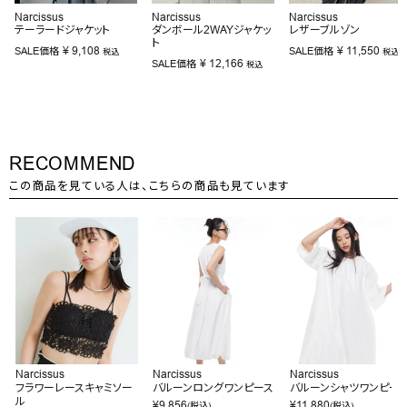
Narcissus
Narcissus
Narcissus
テーラードジャケット
ダンボール2WAYジャケッ
レザーブルゾン
ト
¥
9,108
¥
11,550
SALE価格
SALE価格
税込
税込
¥
12,166
SALE価格
税込
RECOMMEND
この商品を見ている人は、こちらの商品も見ています
Narcissus
Narcissus
Narcissus
フラワーレースキャミソー
バルーンロングワンピース
バルーンシャツワンピー
ル
¥
9,856
¥
11,880
(税込)
(税込)