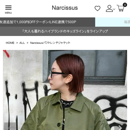
0
menu
MENU
毎週火/金はオリジナル・木はブランド入荷販売日
ACCOUNT MENU
「大人も着れるハイブランドのキッズライン」をラインアップ
ようこそ ゲスト 様
HOME
ALL
Narcissusパフトレンチジャケット
meeting_room
person
ログイン
会員登録
search
NEW IN
CATEGORY
BRAND
SALE
OUTLET