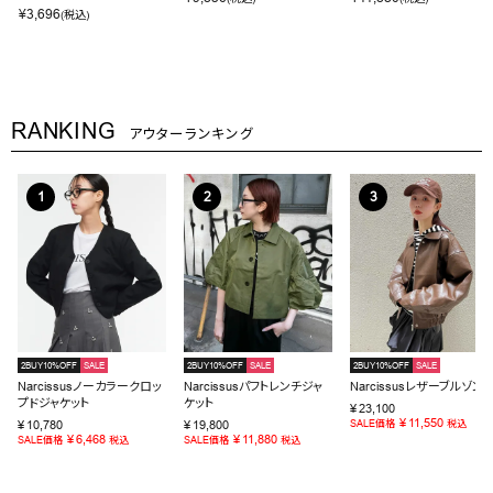
¥
3,696
(税込)
RANKING
アウターランキング
2BUY10%OFF
SALE
2BUY10%OFF
SALE
2BUY10%OFF
SALE
Narcissusノーカラークロッ
Narcissusパフトレンチジャ
Narcissusレザーブルゾン
プドジャケット
ケット
¥
23,100
¥
11,550
¥
10,780
¥
19,800
SALE価格
税込
¥
6,468
¥
11,880
SALE価格
税込
SALE価格
税込