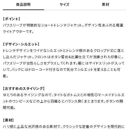
商品説明
サイズ
素材
【ポイント】
パフスリーブが特徴的なショートトレンチジャケット。デザイン性あふれる軽量
ライトアウターです。
【デザイン・シルエット】
トレンチデザインをワイドなシルエットとトレンド感のあるクロップド丈に落と
し込んだジャケット。フロントはボタン留め&比翼仕立てが洗練された印象に。
パフスリーブが女性らしさをプラスしてくれます。裾にはサイドスリットが入って
いて、バックにはドローコード付きなので気分でシルエットを変えることも可
能。
【おすすめのスタイリング】
ゆとりのあるサイジングなので、タイトなボトムスとの相性◎マーメイドシルエ
ットのワンピースなどの上から羽織るとバランス良くまとまります。ボタンの開
閉可能。
【素材】
ハリ感と上品な光沢感のある素材で、クラシックな定番のデザインを現代的に