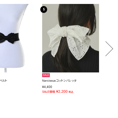
SALE
NEW
ンベルト
Narcissusコットンバレッタ
Narci
¥
5,50
¥
4,400
¥
2,200
SALE価格
税込