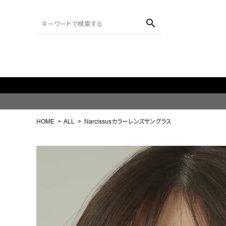
search
新規L
ACCOUNT MENU
ようこそ ゲスト 様
HOME
ALL
Narcissusカラーレンズサングラス
meeting_room
person
ログイン
会員登録
search
NEW IN
CATEGORY