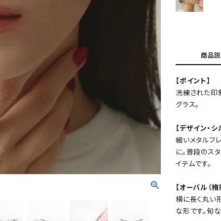
商品説
【ポイント】
洗練された印
グラス。
【デザイン・シ
細いメタルフ
に。普段のス
イテムです。
【オーバル（楕
横に長く丸い
な形です。旬な