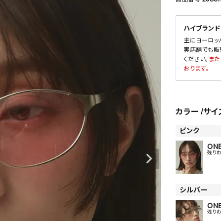
ハイブランド
主にヨーロッ
SALE
実店舗でも販
ください。
また
OUTLET
おります。
カラー
サイ
ピンク
ONE
残り
シルバー
ONE
残り