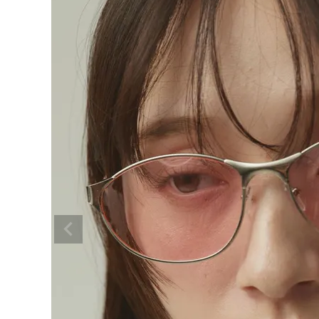
BRAND
SALE
OUTLET
RANKING
RE STOCK
COMING SOON
TOPICS
JOURNAL
INFORMATION
RECRUIT
はじめてご利用の方へ