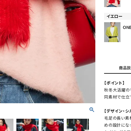
イエロー
ONE
商品説
【ポイント】
秋冬大活躍のマ
同素材で仕立
【デザイン・シ
毛足の長い素
めの設計にな