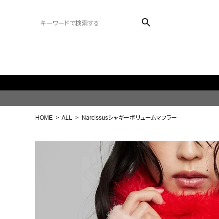
search
ACCOUNT MENU
ようこそ ゲスト 様
HOME
ALL
Narcissusシャギーボリュームマフラー
meeting_room
person
ログイン
会員登録
search
NEW IN
CATEGORY