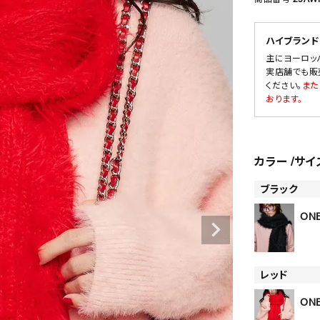
ハイブランド
主にヨーロッ
SALE
実店舗でも販
ください。
また
OUTLET
おります。
カラー
サイ
ブラック
ONE
レッド
ONE