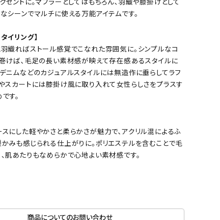
クセントに。マフラーとしてはもちろん、羽織や膝掛けとして
々なシーンでマルチに使える万能アイテムです。
タイリング】
と羽織ればストール感覚でこなれた雰囲気に。シンプルなコ
る巻けば、毛足の長い素材感が映えて存在感あるスタイルに
。デニムなどのカジュアルスタイルには無造作に垂らしてラフ
スやスカートには膝掛け風に取り入れて女性らしさをプラスす
です。
ースにした軽やかさと柔らかさが魅力で、アクリル混によるふ
暖かみも感じられる仕上がりに。ポリエステルを含むことで毛
く、肌あたりもなめらかで心地よい素材感です。
商品についてのお問い合わせ