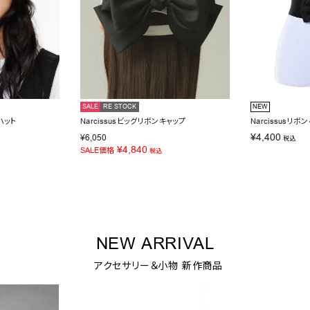
SALE
RE STOCK
NEW
ハット
Narcissusビッグリボンキャップ
Narcissusリボ
¥
4,400
¥
6,050
税込
¥
4,840
SALE価格
税込
NEW ARRIVAL
アクセサリー＆小物 新作商品