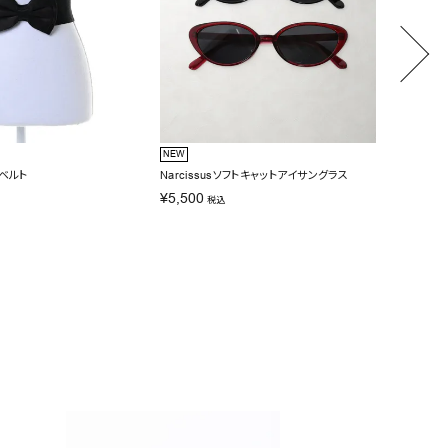
NEW
NEW
ンベルト
Narcissusソフトキャットアイサングラス
Narci
¥
5,500
¥
6,60
税込