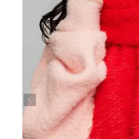
BRAND
SALE
OUTLET
RANKING
RE STOCK
COMING SOON
TOPICS
JOURNAL
INFORMATION
RECRUIT
はじめてご利用の方へ