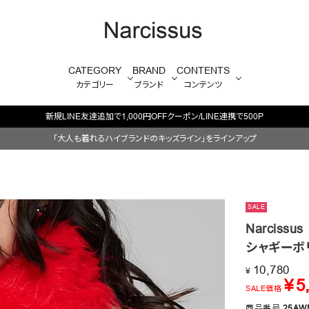
CATEGORY
BRAND
CONTENTS
カテゴリー
ブランド
コンテンツ
毎週火/金はオリジナル・木はブランド入荷販売日
「大人も着れるハイブランドのキッズライン」をラインアップ
SALE
Narcissus
シャギーボ
10,780
¥
¥
5
SALE価格
商品番号
25AW