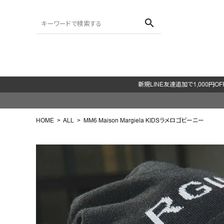
search
ACCOUNT MENU
ようこそ ゲスト 様
HOME
ALL
MM6 Maison Margiela KIDSラメロゴビーニー
meeting_room
person
ログイン
会員登録
search
NEW IN
CATEGORY