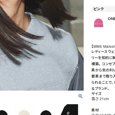
ピンク
ONE
【MM6 Mais
レディースウェ
リーを知的に解釈
構築。 コンセ
素から気の利い
要素まで取り
られることで
るブランド。
サイズ
高さ:21cm
素材