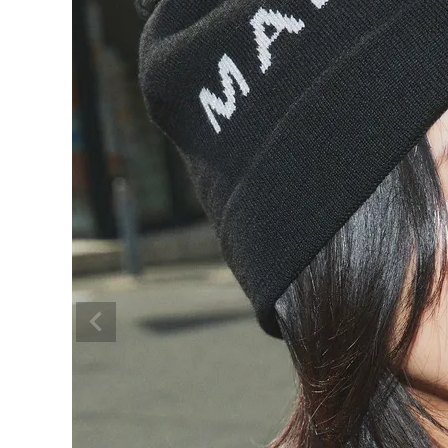
BRAND
SALE
OUTLET
RANKING
RE STOCK
COMING SOON
TOPICS
JOURNAL
INFORMATION
RECRUIT
はじめてご利用の方へ