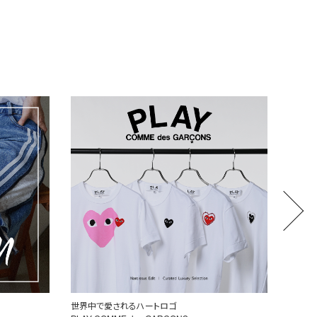
世界中で愛されるハートロゴ
厳選し