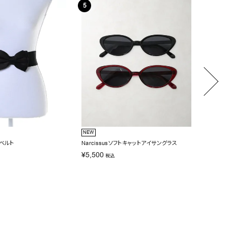
NEW
NEW
ンベルト
Narcissusソフトキャットアイサングラス
Narci
¥
5,500
¥
6,60
税込