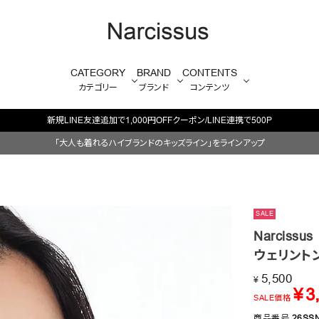
CATEGORY
BRAND
CONTENTS
カテゴリー
ブランド
コンテンツ
新規LINE友達追加で1,000円OFFクーポン/LINE連携で500P
「大人も着れるハイブランドのキッズライン」をラインアップ
SALE
Narcissus
ウェリント
5,500
¥
¥
3
SALE価格
商品番号
26SS