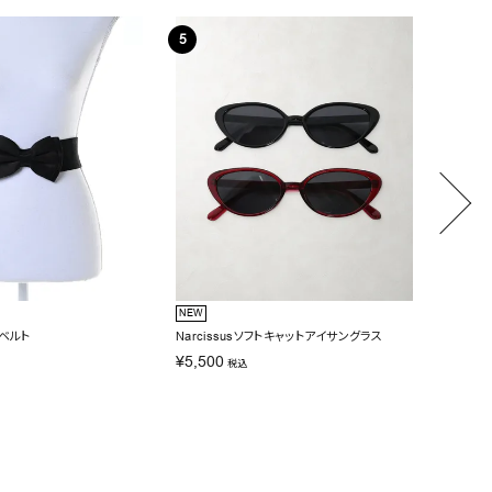
NEW
NEW
ンベルト
Narcissusソフトキャットアイサングラス
Narci
¥
5,500
¥
6,60
税込