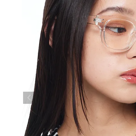
BRAND
SALE
OUTLET
RANKING
RE STOCK
COMING SOON
TOPICS
JOURNAL
INFORMATION
RECRUIT
はじめてご利用の方へ