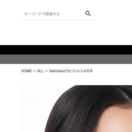
search
ACCOUNT MENU
ようこそ ゲスト 様
HOME
ALL
Narcissusウェリントンメガネ
meeting_room
person
ログイン
会員登録
search
NEW IN
CATEGORY