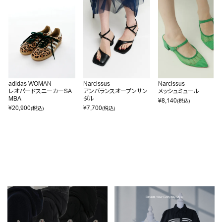
adidas WOMAN
Narcissus
Narcissus
レオパードスニーカーSA
アンバランスオープンサン
メッシュミュール
MBA
ダル
¥
8,140
(税込)
¥
20,900
¥
7,700
(税込)
(税込)