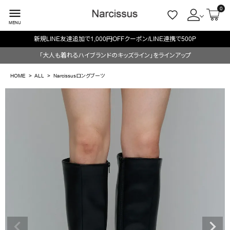
0
menu
MENU
新規LINE友達追加で1,000円OFFクーポン/LINE連携で500P
ACCOUNT MENU
「大人も着れるハイブランドのキッズライン」をラインアップ
ようこそ ゲスト 様
HOME
ALL
Narcissusロングブーツ
meeting_room
person
ログイン
会員登録
search
NEW IN
CATEGORY
BRAND
SALE
OUTLET