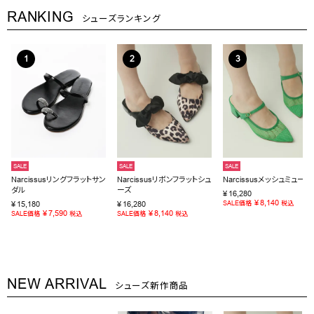
RANKING
シューズランキング
SALE
SALE
SALE
Narcissusリングフラットサン
Narcissusリボンフラットシュ
Narcissusメッシュミュール
ダル
ーズ
¥
16,280
¥
8,140
¥
15,180
¥
16,280
SALE価格
税込
¥
7,590
¥
8,140
SALE価格
税込
SALE価格
税込
NEW ARRIVAL
シューズ新作商品