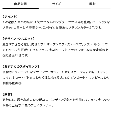
商品説明
サイズ
素材
【ポイント】
AW定番人気の秋冬には欠かせないロングブーツが今年も登場。ベーシックな
ブラックカラーと初登場シーズンライクな印象のブラウンカラー２色です。
【デザイン・シルエット】
履きやすさを考慮し、内側はフルオープンのファスナーです。ラウンドトゥ・ラウ
ンドヒールが可愛らしさをプラス。太めヒールとプラットフォームの安定感のあ
る組み合わせです。
【おすすめのスタイリング】
洗練されたミニマルなデザインが、カジュアルからスポーティまで幅広くマッチ
します。ショートボトムスとの相性はもちろん、ロングスカートやワンピースとの
相性も抜群◎
【素材】
裏地には、履き心地の良い軽めのボンディング素材を使用しています。少しツヤ
があり上品な印象のフェイクレザー。