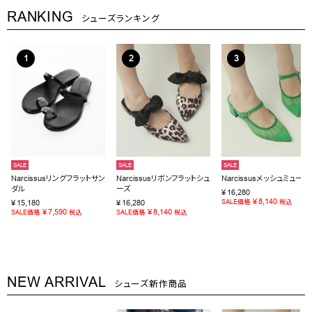
RANKING
シューズランキング
SALE
SALE
SALE
Narcissusリングフラットサン
Narcissusリボンフラットシュ
Narcissusメッシュミュール
ダル
ーズ
¥
16,280
¥
8,140
¥
15,180
¥
16,280
SALE価格
税込
¥
7,590
¥
8,140
SALE価格
税込
SALE価格
税込
NEW ARRIVAL
シューズ新作商品