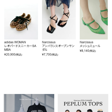
adidas WOMAN
Narcissus
Narcissus
レオパードスニーカーSA
アンバランスオープンサン
メッシュミュール
MBA
ダル
¥
8,140
(税込)
¥
20,900
¥
7,700
(税込)
(税込)