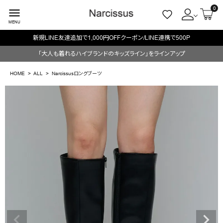
0
menu
MENU
新規LINE友達追加で1,000円OFFクーポン/LINE連携で500P
ACCOUNT MENU
「大人も着れるハイブランドのキッズライン」をラインアップ
ようこそ ゲスト 様
HOME
ALL
Narcissusロングブーツ
meeting_room
person
ログイン
会員登録
search
NEW IN
CATEGORY
BRAND
SALE
OUTLET