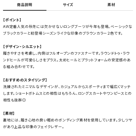
商品説明
サイズ
素材
【ポイント】
AW定番人気の秋冬には欠かせないロングブーツが今年も登場。ベーシックな
ブラックカラーと初登場シーズンライクな印象のブラウンカラー２色です。
【デザイン・シルエット】
履きやすさを考慮し、内側はフルオープンのファスナーです。ラウンドトゥ・ラウ
ンドヒールが可愛らしさをプラス。太めヒールとプラットフォームの安定感のあ
る組み合わせです。
【おすすめのスタイリング】
洗練されたミニマルなデザインが、カジュアルからスポーティまで幅広くマッチ
します。ショートボトムスとの相性はもちろん、ロングスカートやワンピースとの
相性も抜群◎
【素材】
裏地には、履き心地の良い軽めのボンディング素材を使用しています。少しツヤ
があり上品な印象のフェイクレザー。