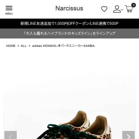
0
menu
MENU
新規LINE友達追加で1,000円OFFクーポン/LINE連携で500P
ACCOUNT MENU
「大人も着れるハイブランドのキッズライン」をラインアップ
ようこそ ゲスト 様
HOME
ALL
adidas WOMANレオパードスニーカーSAMBA
meeting_room
person
ログイン
会員登録
search
NEW IN
CATEGORY
BRAND
SALE
OUTLET