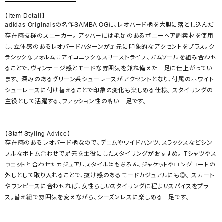
【Item Detail】
adidas Originalsの名作SAMBA OGに、レオパード柄を大胆に落とし込んだ
存在感抜群のスニーカー。 アッパーには毛足のあるポニーヘア調素材を使用
し、立体感のあるレオパードパターンが足元に印象的なアクセントをプラス。ク
ラシックなフォルムにアイコニックなスリーストライプ、ガムソールを組み合わせ
ることで、ヴィンテージ感とモードな雰囲気を兼ね備えた一足に仕上がってい
ます。 深みのあるグリーン系シューレースがアクセントとなり、付属のホワイト
シューレースに付け替えることで印象の変化も楽しめる仕様。 スタイリングの
主役として活躍する、ファッション性の高い一足です。
【Staff Styling Advice】
存在感のあるレオパード柄なので、デニムやワイドパンツ、スラックスなどシン
プルなボトム合わせで足元を主役にしたスタイリングがおすすめ。 Tシャツやス
ウェットと合わせたカジュアルスタイルはもちろん、ジャケットやロングコートの
外しとして取り入れることで、抜け感のあるモードカジュアルにも◎。 スカート
やワンピースに合わせれば、女性らしいスタイリングに程よいスパイスをプラ
ス。替え紐で雰囲気を変えながら、シーズンレスに楽しめる一足です。