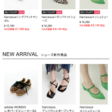
2BUY10%OFF
SALE
2BUY10%OFF
SALE
2BUY10%OFF
SALE
Narcissusリングフラットサン
Narcissusリボンフラットシュ
Narcissusメッシュミュール
ダル
ーズ
¥
16,280
¥
8,140
¥
15,180
¥
16,280
SALE価格
税込
¥
7,590
¥
8,140
SALE価格
税込
SALE価格
税込
NEW ARRIVAL
シューズ新作商品
adidas WOMAN
Narcissus
Narcissus
レオパードスニーカーSA
アンバランスオープンサン
メッシュミュール