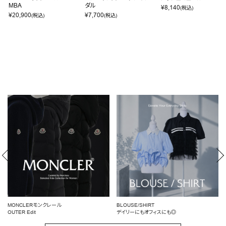
MBA
ダル
¥
8,140
(税込)
¥
20,900
¥
7,700
(税込)
(税込)
モンクレール
BLOUSE/SHIRT
女性らしいシルエ
デイリーにもオフィスにも◎
ペプラムトップス