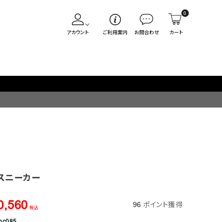
0
アカウント
ご利用案内
お問合わせ
カート
入荷販売日
スニーカー
0,560
96
ポイント獲得
税込
nc085