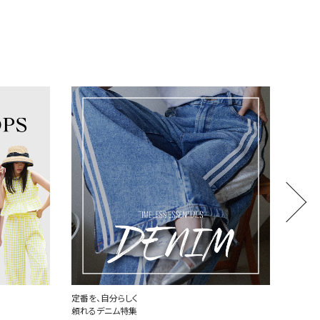
世界中で愛されるハートロゴ
厳選し
PLAY COMME des GARCONS
MONCL