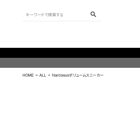
search
ACCOUNT MENU
ようこそ ゲスト 様
HOME
ALL
Narcissusボリュームスニーカー
meeting_room
person
ログイン
会員登録
search
NEW IN
CATEGORY