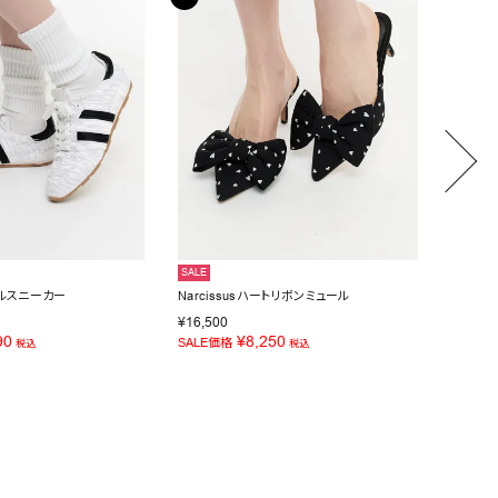
SALE
SALE
ッフルスニーカー
Narcissusハートリボンミュール
OZKA
¥
16,500
¥
28,60
90
¥
8,250
SALE価格
SALE価
税込
税込