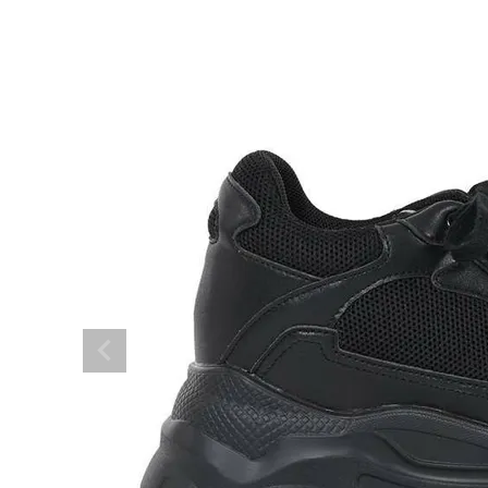
BRAND
SALE
OUTLET
RANKING
RE STOCK
COMING SOON
TOPICS
JOURNAL
INFORMATION
RECRUIT
はじめてご利用の方へ