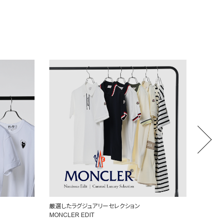
厳選したラグジュアリーセレクション
CHLO
MONCLER EDIT
注目の