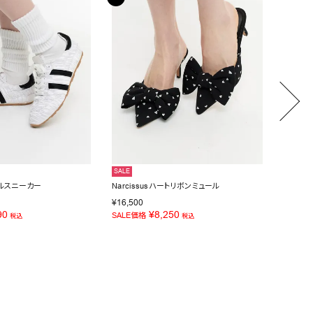
SALE
SALE
ッフルスニーカー
Narcissusハートリボンミュール
OZKA
¥
16,500
¥
28,60
90
¥
8,250
SALE価格
SALE価
税込
税込