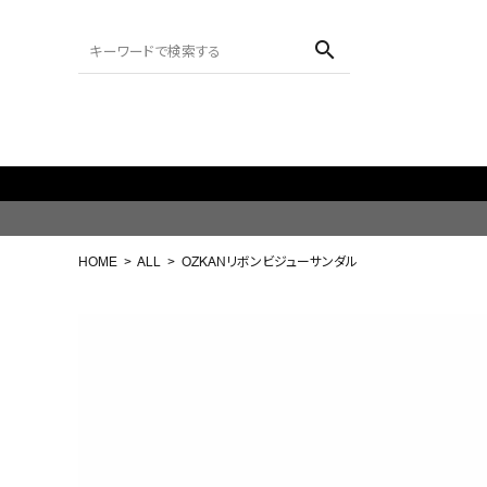
search
新規LINE友達追加で1,000円OFFクーポン/L
ACCOUNT MENU
ようこそ ゲスト 様
HOME
ALL
OZKANリボンビジューサンダル
meeting_room
person
ログイン
会員登録
search
NEW IN
CATEGORY