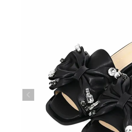
BRAND
SALE
OUTLET
RANKING
RE STOCK
COMING SOON
TOPICS
JOURNAL
INFORMATION
RECRUIT
はじめてご利用の方へ