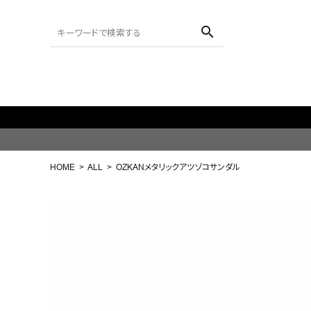
search
ACCOUNT MENU
ようこそ ゲスト 様
HOME
ALL
OZKANメタリックアツゾコサンダル
meeting_room
person
ログイン
会員登録
search
NEW IN
CATEGORY