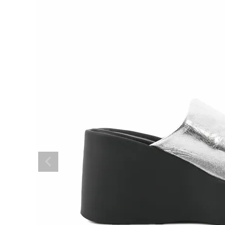
BRAND
SALE
OUTLET
RANKING
RE STOCK
COMING SOON
TOPICS
JOURNAL
INFORMATION
RECRUIT
はじめてご利用の方へ