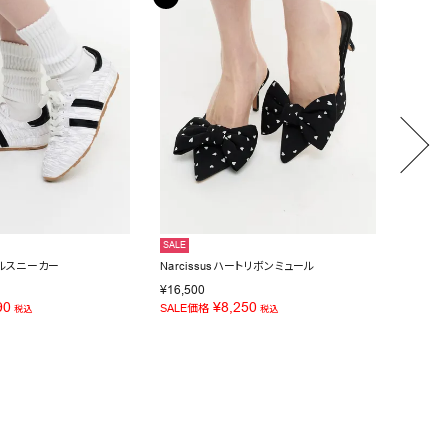
SALE
SALE
ッフルスニーカー
Narcissusハートリボンミュール
OZKA
¥
16,500
¥
28,60
90
¥
8,250
SALE価格
SALE価
税込
税込