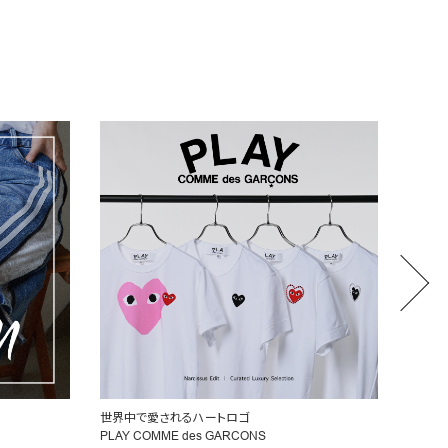
厳選したラグジュアリーセレクション
CHLO
MONCLER EDIT
注目の