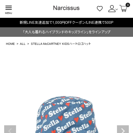
0
menu
MENU
新規LINE友達追加で1,000円OFFクーポン/LINE連携で500P
ACCOUNT MENU
「大人も着れるハイブランドのキッズライン」をラインアップ
ようこそ ゲスト 様
HOME
ALL
STELLA McCARTNEY KIDSハートロゴハット
meeting_room
person
ログイン
会員登録
search
NEW IN
CATEGORY
BRAND
SALE
OUTLET