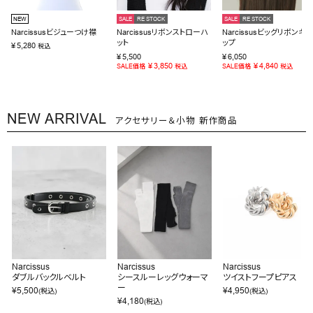
NEW
SALE
RE STOCK
SALE
RE STOCK
Narcissusビジューつけ襟
Narcissusリボンストローハ
Narcissusビッグリボンキャ
ット
ップ
¥
5,280
税込
¥
5,500
¥
6,050
¥
3,850
¥
4,840
SALE価格
税込
SALE価格
税込
NEW ARRIVAL
アクセサリー＆小物 新作商品
Narcissus
Narcissus
Narcissus
ダブルバックルベルト
シースルーレッグウォーマ
ツイストフープピアス
ー
¥
5,500
¥
4,950
(税込)
(税込)
¥
4,180
(税込)