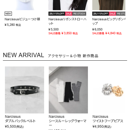
NEW
2BUY10%OFF
SALE
RE STOCK
2BUY10%OFF
SALE
RE STOCK
Narcissusビジューつけ襟
Narcissusリボンストローハ
Narcissusビッグリボンキャ
ット
ップ
¥
5,280
税込
¥
5,500
¥
6,050
¥
3,850
¥
4,840
SALE価格
税込
SALE価格
税込
NEW ARRIVAL
アクセサリー＆小物 新作商品
Narcissus
Narcissus
Narcissus
ダブルバックルベルト
シースルーレッグウォーマ
ツイストフープピアス
ー
¥
5,500
¥
4,950
(税込)
(税込)