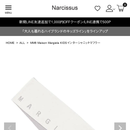
0
menu
MENU
新規LINE友達追加で1,000円OFFクーポン/LINE連携で500P
ACCOUNT MENU
「大人も着れるハイブランドのキッズライン」をラインアップ
ようこそ ゲスト 様
HOME
ALL
MM6 Maison Margiela KIDSインターシャニットマフラー
meeting_room
person
ログイン
会員登録
search
NEW IN
CATEGORY
BRAND
SALE
OUTLET