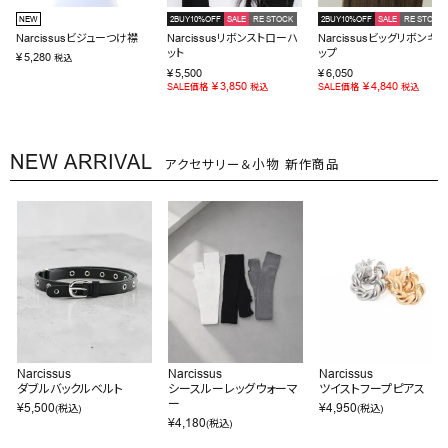
NEW
2BUY10%OFF
SALE
RE STOCK
2BUY10%OFF
SALE
RE STOCK
Narcissusビジューつけ襟
Narcissusリボンストローハ
Narcissusビッグリボンキャ
ット
ップ
¥
5,280
税込
¥
5,500
¥
6,050
¥
3,850
¥
4,840
SALE価格
税込
SALE価格
税込
NEW ARRIVAL
アクセサリー＆小物 新作商品
Narcissus
Narcissus
Narcissus
ダブルバックルベルト
シースルーレッグウォーマ
ツイストフープピアス
ー
¥
5,500
¥
4,950
(税込)
(税込)
¥
4,180
(税込)