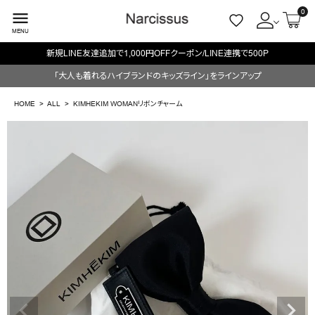
0
menu
MENU
で1,000円OFFクーポン/LINE連携で500P
毎週火/金
ACCOUNT MENU
「大人も着れるハイブランドのキッズライン」をラインアップ
ようこそ ゲスト 様
HOME
ALL
KIMHEKIM WOMANリボンチャーム
meeting_room
person
ログイン
会員登録
search
NEW IN
CATEGORY
BRAND
SALE
OUTLET