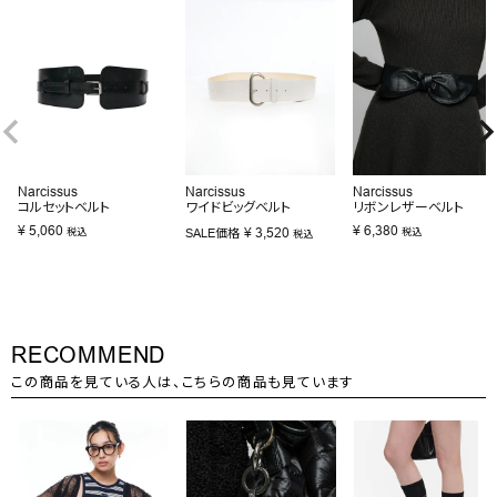
Narcissus
Narcissus
Narcissus
コルセットベルト
ワイドビッグベルト
リボンレザーベルト
¥
5,060
¥
6,380
¥
3,520
税込
SALE価格
税込
税込
RECOMMEND
この商品を見ている人は、こちらの商品も見ています