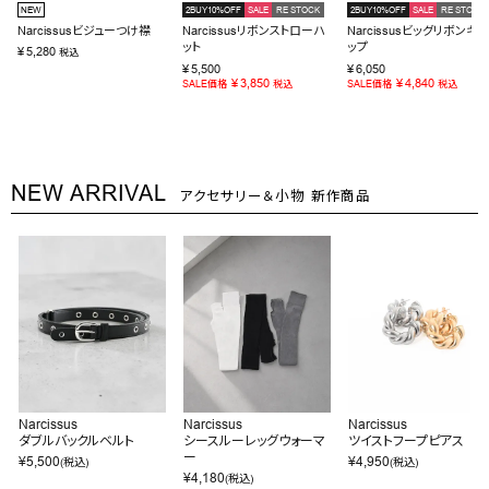
NEW
2BUY10%OFF
SALE
RE STOCK
2BUY10%OFF
SALE
RE STOCK
Narcissusビジューつけ襟
Narcissusリボンストローハ
Narcissusビッグリボンキャ
ット
ップ
¥
5,280
税込
¥
5,500
¥
6,050
¥
3,850
¥
4,840
SALE価格
税込
SALE価格
税込
NEW ARRIVAL
アクセサリー＆小物 新作商品
Narcissus
Narcissus
Narcissus
ダブルバックルベルト
シースルーレッグウォーマ
ツイストフープピアス
ー
¥
5,500
¥
4,950
(税込)
(税込)
¥
4,180
(税込)