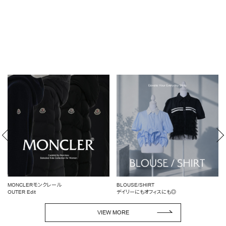
モンクレール
BLOUSE/SHIRT
女性らしいシルエ
デイリーにもオフィスにも◎
ペプラムトップス
VIEW MORE