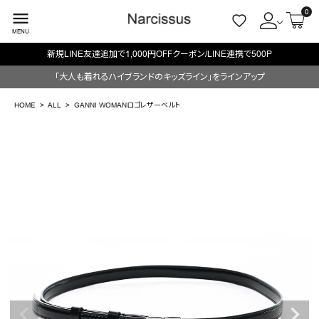
0
menu
MENU
LINE連携で500P
毎週火/金はオリジナル・木はブラン
ACCOUNT MENU
「大人も着れるハイブランドのキッズライン」をラインアップ
ようこそ ゲスト 様
HOME
ALL
GANNI WOMANロゴレザーベルト
meeting_room
person
ログイン
会員登録
search
NEW IN
CATEGORY
BRAND
SALE
OUTLET