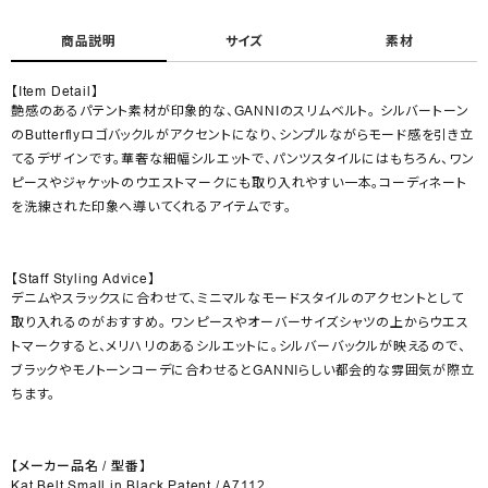
商品説明
サイズ
素材
【Item Detail】
艶感のあるパテント素材が印象的な、GANNIのスリムベルト。 シルバートーン
のButterflyロゴバックルがアクセントになり、シンプルながらモード感を引き立
てるデザインです。華奢な細幅シルエットで、パンツスタイルにはもちろん、ワン
ピースやジャケットのウエストマークにも取り入れやすい一本。コーディネート
を洗練された印象へ導いてくれるアイテムです。
【Staff Styling Advice】
デニムやスラックスに合わせて、ミニマルなモードスタイルのアクセントとして
取り入れるのがおすすめ。 ワンピースやオーバーサイズシャツの上からウエス
トマークすると、メリハリのあるシルエットに。シルバーバックルが映えるので、
ブラックやモノトーンコーデに合わせるとGANNIらしい都会的な雰囲気が際立
ちます。
【メーカー品名 / 型番】
Kat Belt Small in Black Patent / A7112