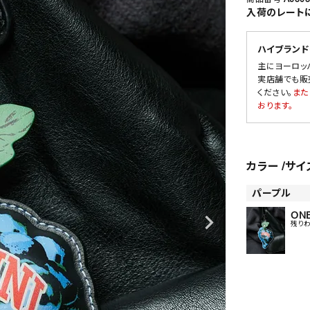
入荷のレート
ハイブランド
SALE
主にヨーロッ
実店舗でも販
OUTLET
ください。
また
おります。
カラー
サイ
パープル
ONE
残り