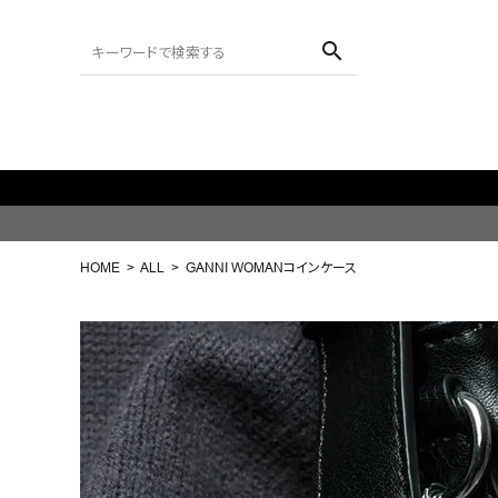
search
ACCOUNT MENU
ようこそ ゲスト 様
HOME
ALL
GANNI WOMANコインケース
meeting_room
person
ログイン
会員登録
search
NEW IN
CATEGORY