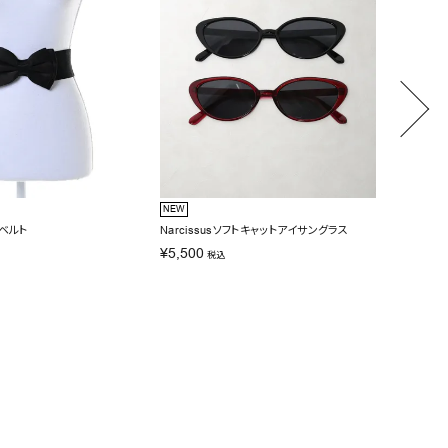
NEW
NEW
ンベルト
Narcissusソフトキャットアイサングラス
Narci
¥
5,500
¥
6,60
税込