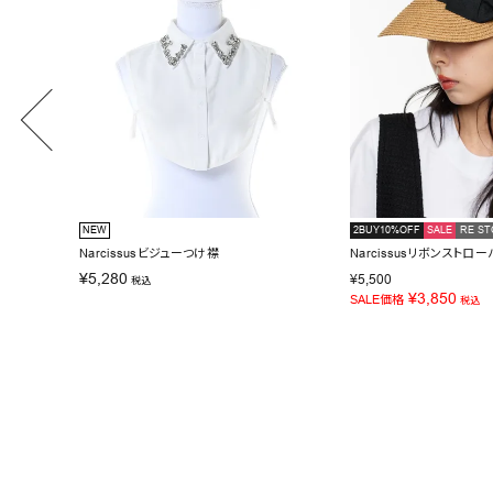
NEW
2BUY10%OFF
SALE
RE ST
Narcissusビジューつけ襟
Narcissusリボンストロー
¥
5,280
¥
5,500
税込
¥
3,850
SALE価格
税込