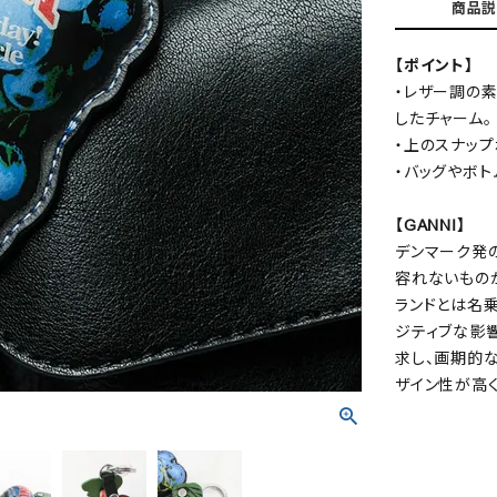
商品説
【ポイント】
・レザー調の
したチャーム。
・上のスナッ
・バッグやボ
【GANNI】
デンマーク発の
容れないもの
ランドとは名
ジティブな影
求し、画期的
ザイン性が高