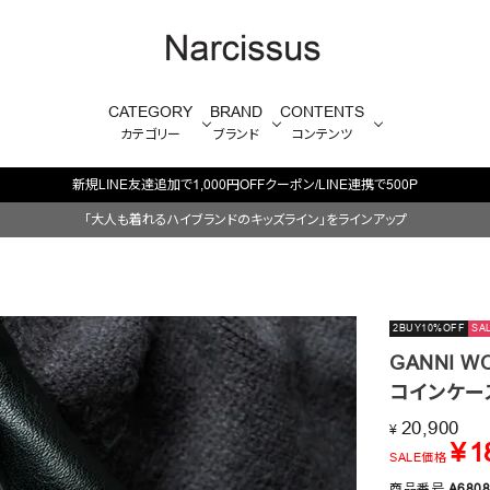
CATEGORY
BRAND
CONTENTS
カテゴリー
ブランド
コンテンツ
新規LINE友達追加で1,000円OFFクーポン/LINE連携で500P
「大人も着れるハイブランドのキッズライン」をラインアップ
2BUY10%OFF
SA
GANNI W
コインケー
20,900
¥
¥
1
SALE価格
商品番号
A6808