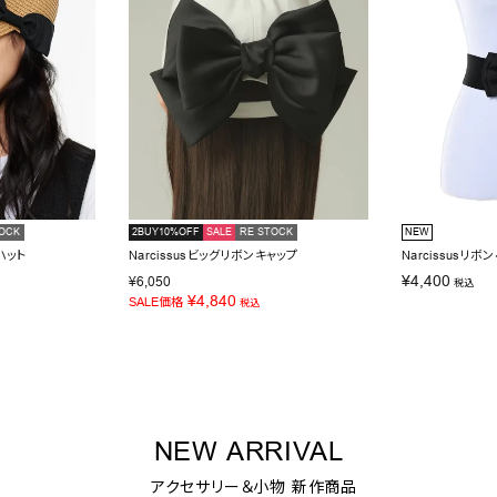
OCK
2BUY10%OFF
SALE
RE STOCK
NEW
ハット
Narcissusビッグリボンキャップ
Narcissusリボ
¥
4,400
¥
6,050
税込
¥
4,840
SALE価格
税込
NEW ARRIVAL
アクセサリー＆小物 新作商品