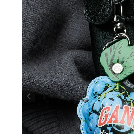
BRAND
SALE
OUTLET
RANKING
RE STOCK
COMING SOON
TOPICS
JOURNAL
INFORMATION
RECRUIT
はじめてご利用の方へ