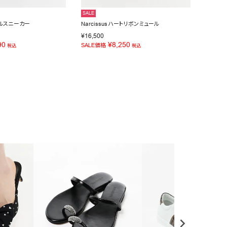
SALE
SALE
ッフルスニーカー
Narcissusハートリボンミュール
OZKA
¥
16,500
¥
28,60
90
¥
8,250
SALE価格
SALE価
税込
税込