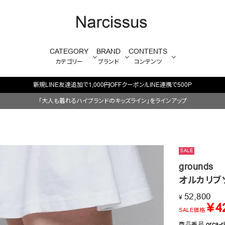
CATEGORY
BRAND
CONTENTS
カテゴリー
ブランド
コンテンツ
毎週火/金はオリジナル・木はブランド入
「大人も着れるハイブランドのキッズライン」をラインアップ
SALE
grounds
オルカリブ
52,800
¥
¥
4
SALE価格
商品番号
orca-r