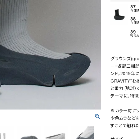
37
在庫
38
在庫
39
残り
グラウンズ(g
ー・坂部三樹郎
ンド。2019年
GRAVITY
と重力（地球
テーマに、特
※カラー毎に
や色ムラなどを
すことで削れた