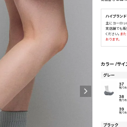
ハイブランド
主にヨーロッ
SALE
実店舗でも販
ください。
また
OUTLET
おります。
カラー
サイ
グレー
37
残り
38
残り
39
残り
ブラック