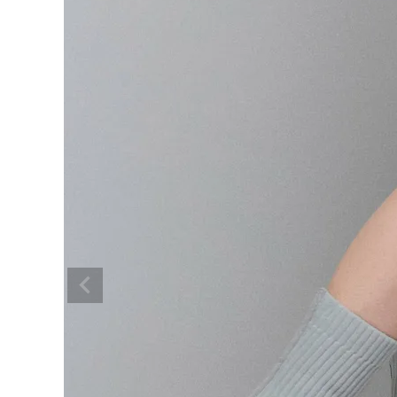
BRAND
SALE
OUTLET
RANKING
RE STOCK
COMING SOON
TOPICS
JOURNAL
INFORMATION
RECRUIT
はじめてご利用の方へ