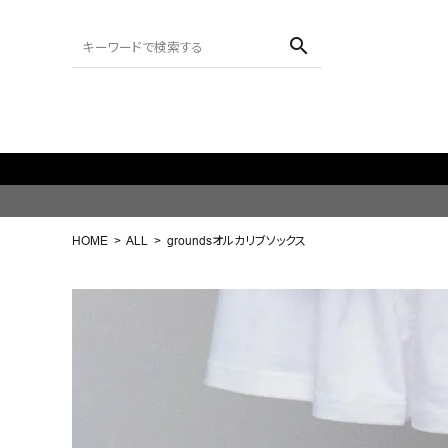
search
ACCOUNT MENU
ようこそ ゲスト 様
HOME
ALL
groundsオルカリブソックス
meeting_room
person
ログイン
会員登録
search
NEW IN
CATEGORY