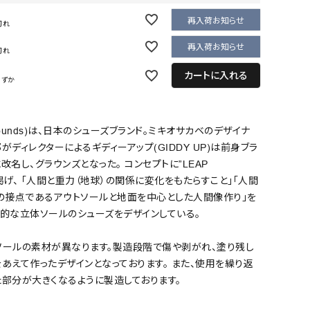
再入荷お知らせ
切れ
再入荷お知らせ
切れ
カートに入れる
わずか
rounds)は、日本のシューズブランド。ミキオサカベのデザイナ
がディレクターによるギディーアップ(GIDDY UP)は前身ブラ
に改名し、グラウンズとなった。 コンセプトに”LEAP
”を掲げ、 「人間と重力（地球）の関係に変化をもたらすこと」「人間
）の接点であるアウトソールと地面を中心とした人間像作り」を
徴的な立体ソールのシューズをデザインしている。
ソールの素材が異なります。製造段階で傷や剥がれ、塗り残し
あえて作ったデザインとなっております。 また、使用を繰り返
部分が大きくなるように製造しております。