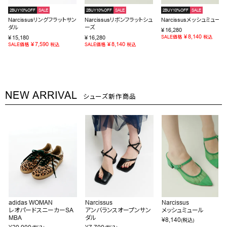
2BUY10%OFF
SALE
2BUY10%OFF
SALE
2BUY10%OFF
SALE
Narcissusリングフラットサン
Narcissusリボンフラットシュ
Narcissusメッシュミュール
ダル
ーズ
¥
16,280
¥
8,140
¥
15,180
¥
16,280
SALE価格
税込
¥
7,590
¥
8,140
SALE価格
税込
SALE価格
税込
NEW ARRIVAL
シューズ新作商品
adidas WOMAN
Narcissus
Narcissus
レオパードスニーカーSA
アンバランスオープンサン
メッシュミュール
MBA
ダル
¥
8,140
(税込)