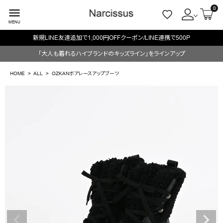
0
menu
MENU
新規LINE友達追加で1,000円OFFクーポン/LINE連携で500P
ACCOUNT MENU
「大人も着れるハイブランドのキッズライン」をラインアップ
ようこそ ゲスト 様
HOME
ALL
OZKANボアレースアップブーツ
meeting_room
person
ログイン
会員登録
search
NEW IN
CATEGORY
BRAND
SALE
OUTLET