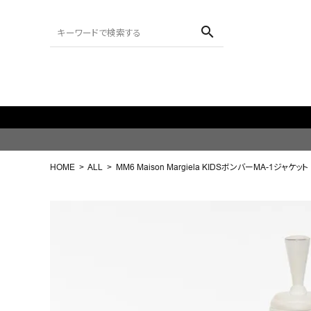
search
ACCOUNT MENU
ようこそ ゲスト 様
HOME
ALL
MM6 Maison Margiela KIDSボンバーMA-1ジャケット
meeting_room
person
ログイン
会員登録
search
NEW IN
CATEGORY