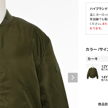
ハイブランド
主にヨーロッ
実店舗でも販
SALE
ください。
また
おります。
OUTLET
カラー
サイ
カーキ
12Y
残り
14Y
残り
商品説