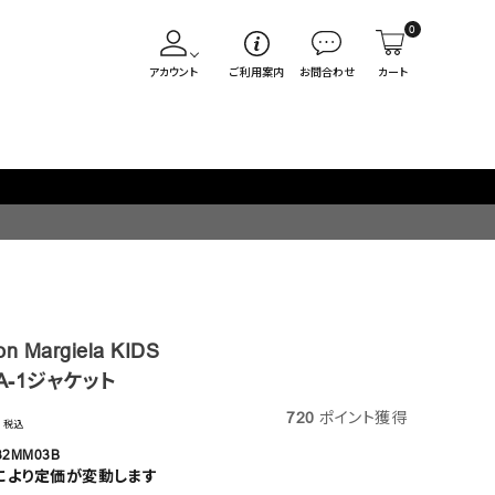
0
アカウント
ご利用案内
お問合わせ
カート
毎週火/金はオリジナル・木はブランド入荷販売日
n Margiela KIDS
-1ジャケット
720
ポイント獲得
税込
32MM03B
により定価が変動します