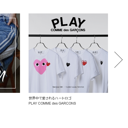
厳選したラグジュアリーセレクション
CHLO
MONCLER EDIT
注目の