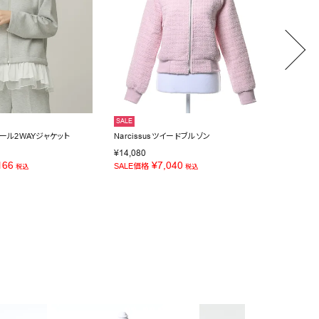
SALE
NEW
ンボール2WAYジャケット
Narcissusツイードブルゾン
MONCL
¥
114,
¥
14,080
166
¥
7,040
SALE価格
税込
税込