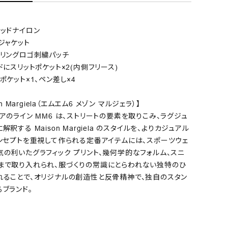
ッドナイロン
ジャケット
バリングロゴ刺繍パッチ
ドにスリットポケット×2(内側フリース)
ポケット×1、ペン差し×4
on Margiela（エムエム6 メゾン マルジェラ）】
アのライン MM6 は、ストリートの要素を取りこみ、ラグジュ
釈する Maison Margiela のスタイルを、よりカジュアル
コンセプトを重視して作られる定番アイテムには、スポーツウェ
の利いたグラフィック プリント、幾何学的なフォルム、スニ
まで取り入れられ、服づくりの常識にとらわれない独特のひ
れることで、オリジナルの創造性と反骨精神で、独自のスタン
ブランド。