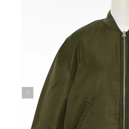
BRAND
SALE
OUTLET
RANKING
RE STOCK
COMING SOON
TOPICS
JOURNAL
INFORMATION
RECRUIT
はじめてご利用の方へ