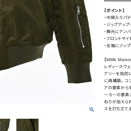
【ポイント】
・中綿入りパテ
・ジップアップ
・胸元にナン
・フロントサイ
・左袖にジップ
【MM6 Mais
レディースウェ
アリーを知的に解
に再構築。 
アの要素から気
ーカーの要素
ねりが加えら
スを打ち立てる