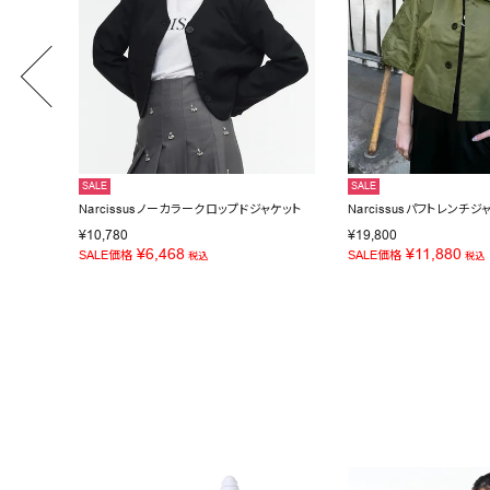
SALE
SALE
Narcissusノーカラークロップドジャケット
Narcissusパフトレンチジ
¥
10,780
¥
19,800
¥
6,468
¥
11,880
SALE価格
SALE価格
税込
税込