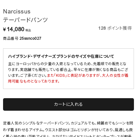
Narcissus
テーパードパンツ
128
ポイント獲得
14,080
¥
税込
商品番号
25ssnco027
ハイブランド・デザイナーズブランドのサイズや在庫について
主にヨーロッパからの少量の入荷となっているため、先着順での販売とな
ります。実店舗でも販売している都合上、早々に在庫が無くなる商品もござ
います。ご了承ください。
また「KIDS」と表記がありますが、大人の女性が着
用可能なものとなっております。
カートに入れる
定番人気のシンプルなテーパードパンツ。カジュアルでも、綺麗めでもシーンを問
わず着まわせるアイテム。ウエスト部分はゴムとリボンが付いており、風通しも良
く着心地の良い万能アイテム。さりげないサイドスリットとセンタープレスが脚長