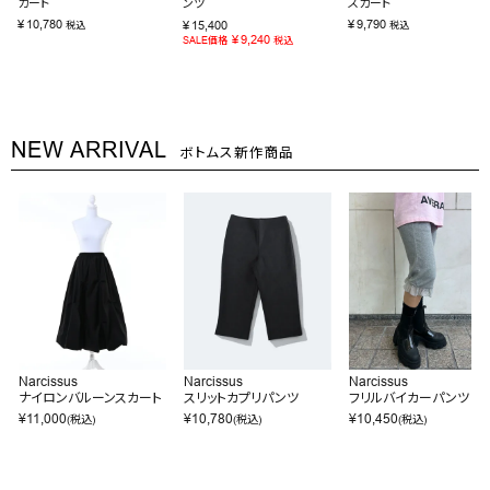
カート
ンツ
スカート
¥
10,780
¥
9,790
¥
15,400
税込
税込
¥
9,240
SALE価格
税込
NEW ARRIVAL
ボトムス新作商品
Narcissus
Narcissus
Narcissus
ナイロンバルーンスカート
スリットカプリパンツ
フリルバイカーパンツ
¥
11,000
¥
10,780
¥
10,450
(税込)
(税込)
(税込)