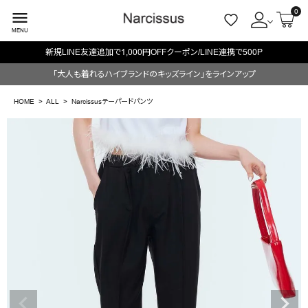
0
menu
MENU
新規LINE友達追加で1,000円OFFクーポン/LINE連携で500P
ACCOUNT MENU
「大人も着れるハイブランドのキッズライン」をラインアップ
ようこそ ゲスト 様
HOME
ALL
Narcissusテーパードパンツ
meeting_room
person
ログイン
会員登録
search
NEW IN
CATEGORY
BRAND
SALE
OUTLET