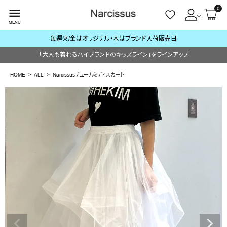
0
menu
MENU
毎週火/金はオリジナル・木はブランド入荷販売日
ACCOUNT MENU
「大人も着れるハイブランドのキッズライン」をラインアップ
ようこそ ゲスト 様
HOME
ALL
Narcissusチュールミディスカート
meeting_room
person
ログイン
会員登録
search
NEW IN
CATEGORY
BRAND
SALE
OUTLET