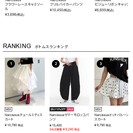
フラワーレースキャミソー
フリルバイカーパンツ
ビジューリボンキャップ
ル
¥
10,450
¥
6,600
(税込)
(税込)
¥
3,696
(税込)
RANKING
ボトムスランキング
NEW
2BUY10%OFF
SALE
NEW
Narcissusチュールミディス
Narcissusサマーモロッコパ
Narcissusドットバルーンミ
カート
ンツ
スカート
¥
10,780
¥
9,790
¥
15,400
税込
税込
¥
9,240
SALE価格
税込