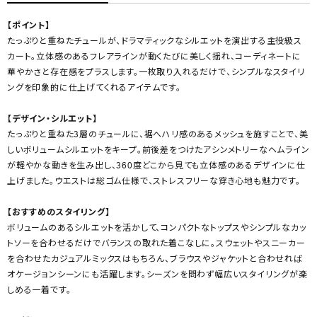
【ポイント】
たっぷりと重ねたチュールが、ドラマティックなシルエットを演出する主役級ス
カート。立体感のあるフレアラインが動くたびに美しく揺れ、コーディネートに
華やかさと存在感をプラスします。一枚取り入れるだけで、シンプルなスタイリ
ングを印象的に仕上げてくれるアイテムです。
【デザイン・シルエット】
たっぷりと重ねた3層のチュールに、裾へハリ感のあるメッシュを施すことで、美
しいボリュームシルエットをキープ。前後差をつけたアシンメトリーなヘムライン
が軽やかな動きを生み出し、360度どこから見ても立体感のあるデザインに仕
上げました。ウエストは総ゴム仕様で、ストレスフリーな穿き心地も魅力です。
【おすすめのスタイリング】
ボリュームのあるシルエットを活かして、コンパクトなトップスやシンプルなカッ
トソーを合わせるだけでバランスの取れた着こなしに。スウェットやスニーカー
を合わせたカジュアルミックスはもちろん、ブラウスやジャケットと合わせれば
オケージョンシーンにも活躍します。シーズンを問わず幅広いスタイリングが楽
しめる一着です。