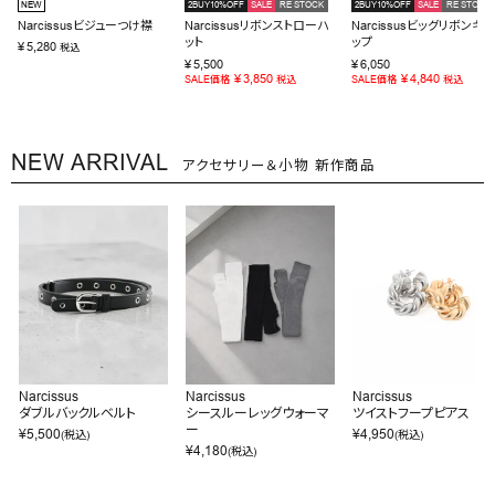
NEW
2BUY10%OFF
SALE
RE STOCK
2BUY10%OFF
SALE
RE STOCK
Narcissusビジューつけ襟
Narcissusリボンストローハ
Narcissusビッグリボンキャ
ット
ップ
¥
5,280
税込
¥
5,500
¥
6,050
¥
3,850
¥
4,840
SALE価格
税込
SALE価格
税込
NEW ARRIVAL
アクセサリー＆小物 新作商品
Narcissus
Narcissus
Narcissus
ダブルバックルベルト
シースルーレッグウォーマ
ツイストフープピアス
ー
¥
5,500
¥
4,950
(税込)
(税込)
¥
4,180
(税込)