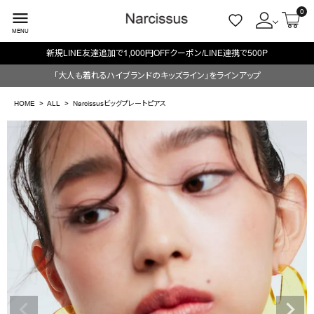
0
menu
MENU
新規LINE友達追加で1,000円OFFクーポン/LINE連携で500P
ACCOUNT MENU
「大人も着れるハイブランドのキッズライン」をラインアップ
ようこそ ゲスト 様
HOME
ALL
Narcissusビッグプレートピアス
meeting_room
person
ログイン
会員登録
search
NEW IN
CATEGORY
BRAND
SALE
OUTLET