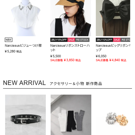
NEW
2BUY10%OFF
SALE
RE STOCK
2BUY10%OFF
SALE
RE STOCK
Narcissusビジューつけ襟
Narcissusリボンストローハ
Narcissusビッグリボンキャ
ット
ップ
¥
5,280
税込
¥
5,500
¥
6,050
¥
3,850
¥
4,840
SALE価格
税込
SALE価格
税込
NEW ARRIVAL
アクセサリー＆小物 新作商品