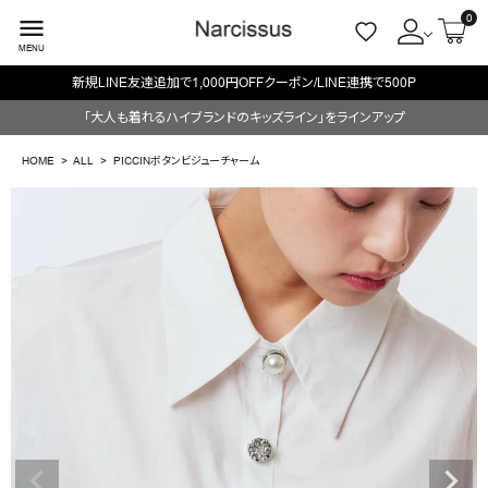
0
menu
MENU
新規LINE友達追加で1,000円OFFクーポン/LINE連携で500P
ACCOUNT MENU
「大人も着れるハイブランドのキッズライン」をラインアップ
ようこそ ゲスト 様
HOME
ALL
PICCINボタンビジューチャーム
meeting_room
person
ログイン
会員登録
search
NEW IN
CATEGORY
BRAND
SALE
OUTLET