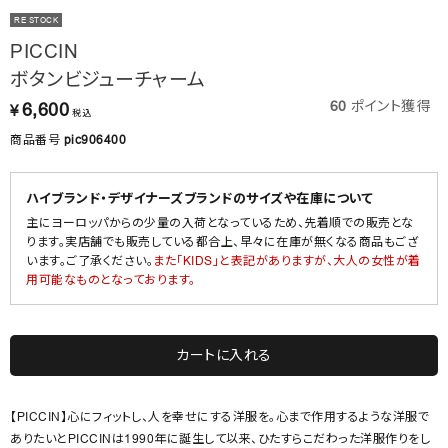
RE STOCK
PICCIN
ボタンビジューチャーム
60
ポイント獲得
6,600
¥
税込
商品番号
pic906400
ハイブランド・デザイナーズブランドのサイズや在庫について
主にヨーロッパからの少量の入荷となっているため、先着順での販売とな
ります。実店舗でも販売している都合上、早々に在庫が無くなる商品もござ
います。ご了承ください。
また「KIDS」と表記がありますが、大人の女性が着
用可能なものとなっております。
カートに入れる
【PICCIN】心にフィットし、人を幸せにする洋服を。心まで作用するような洋服で
ありたいとPICCINは1990年に誕生して以来、ひたすらこだわった洋服作りをし