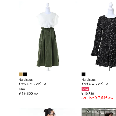
BRAND
SALE
OUTLET
RANKING
RE STOCK
COMING SOON
TOPICS
JOURNAL
Narcissus
Narcissus
ドッキングワンピース
ドットミニワンピース
INFORMATION
NEW
SALE
¥
19,800
¥
10,780
税込
RECRUIT
¥
7,546
SALE価格
税込
はじめてご利用の方へ