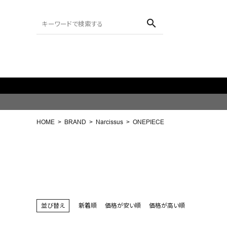
search
ACCOUNT MENU
ようこそ ゲスト 様
HOME
BRAND
Narcissus
ONEPIECE
meeting_room
person
ログイン
会員登録
search
NEW IN
並び替え
新着順
価格が安い順
価格が高い順
CATEGORY