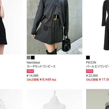
Narcissus
PICCIN
カーデセットワンピース
パールエリワンピ
SALE
SALE
¥
14,080
¥
22,000
¥
8,448
¥
17,6
SALE価格
SALE価格
税込