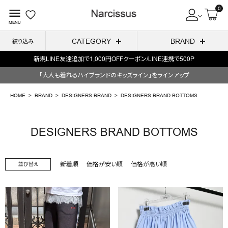
0
menu
MENU
CATEGORY
BRAND
絞り込み
新規LINE友達追加で1,000円OFFクーポン/LINE連携で500P
ACCOUNT MENU
「大人も着れるハイブランドのキッズライン」をラインアップ
ようこそ ゲスト 様
HOME
BRAND
DESIGNERS BRAND
DESIGNERS BRAND BOTTOMS
meeting_room
person
ログイン
会員登録
DESIGNERS BRAND BOTTOMS
search
新着順
価格が安い順
価格が高い順
並び替え
NEW IN
CATEGORY
BRAND
SALE