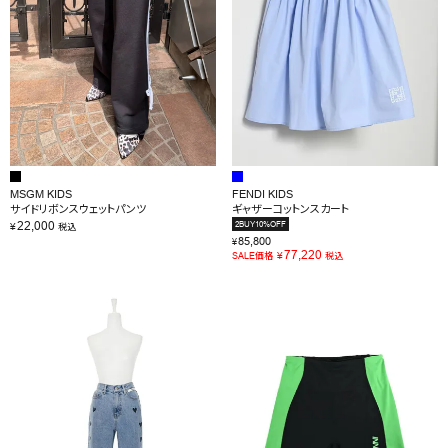
OUTLET
RANKING
RE STOCK
COMING SOON
MSGM KIDS
FENDI KIDS
TOPICS
サイドリボンスウェットパンツ
ギャザーコットンスカート
22,000
2BUY10%OFF
¥
税込
JOURNAL
85,800
¥
77,220
¥
SALE価格
税込
INFORMATION
RECRUIT
はじめてご利用の方へ
お問い合わせ